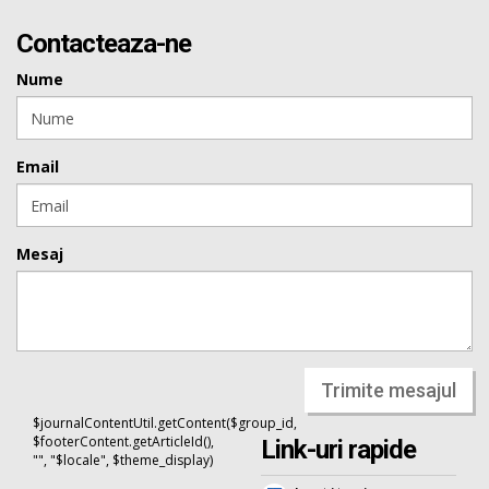
Contacteaza-ne
Nume
Email
Mesaj
Trimite mesajul
$journalContentUtil.getContent($group_id,
$footerContent.getArticleId(),
Link-uri rapide
"", "$locale", $theme_display)