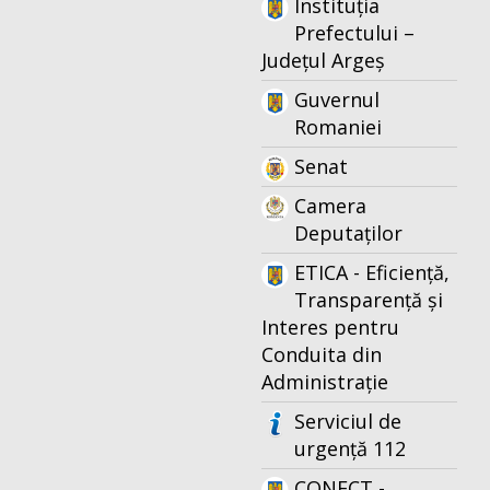
Instituția
Prefectului –
Județul Argeș
Guvernul
Romaniei
Senat
Camera
Deputaților
ETICA - Eficiență,
Transparență și
Interes pentru
Conduita din
Administrație
Serviciul de
urgență 112
CONECT -