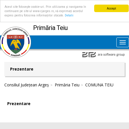
Acest site folosește cookie-uri. Prin utilizarea și navigarea în
Accept
continuare pe site-ul www.cjarges.ro, vă exprimați acordul
expres pentru folosirea informațiilor stocate.
Detalii
Primăria Teiu
Tog
nav
Prezentare
Consiliul Județean Argeș
Primăria Teiu
COMUNA TEIU
Prezentare