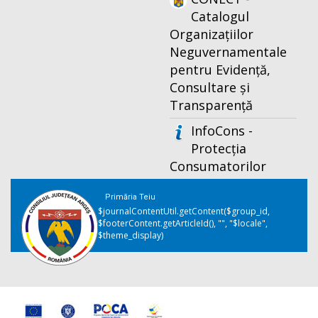
Catalogul
Organizațiilor
Neguvernamentale
pentru Evidență,
Consultare și
Transparență
InfoCons -
Protecția
Consumatorilor
Primăria Teiu
$journalContentUtil.getContent($group_id,
$footerContent.getArticleId(), "", "$locale",
$theme_display)