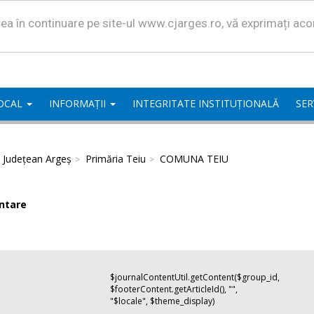
area în continuare pe site-ul www.cjarges.ro, vă exprimați ac
LOCAL
INFORMAȚII
INTEGRITATE INSTITUȚIONALĂ
SER
l Județean Argeș
Primăria Teiu
COMUNA TEIU
ntare
$journalContentUtil.getContent($group_id,
$footerContent.getArticleId(), "",
"$locale", $theme_display)