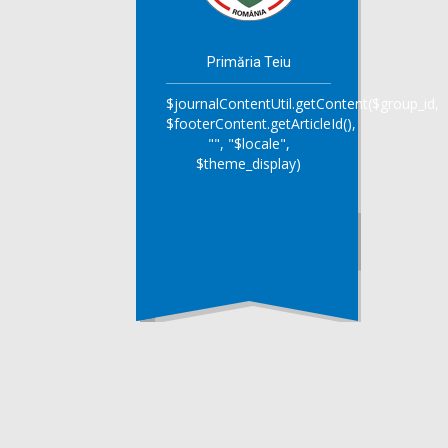
Primăria Teiu
$journalContentUtil.getContent($group_id,
$footerContent.getArticleId(),
"", "$locale",
$theme_display)