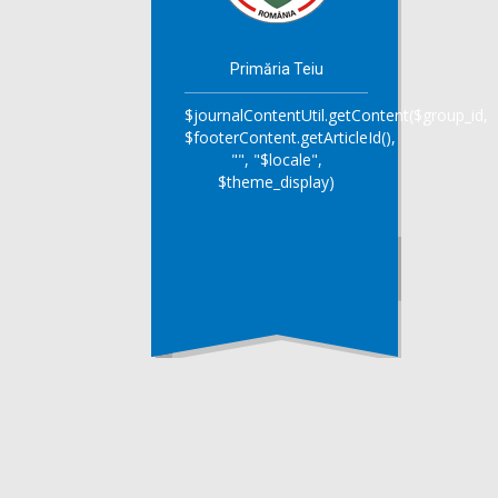
Primăria Teiu
$journalContentUtil.getContent($group_id,
$footerContent.getArticleId(),
"", "$locale",
$theme_display)