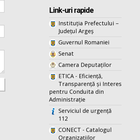
Link-uri rapide
Instituția Prefectului –
Județul Argeș
Guvernul Romaniei
Senat
Camera Deputaților
ETICA - Eficiență,
Transparență și Interes
pentru Conduita din
Administrație
Serviciul de urgență
112
CONECT - Catalogul
Organizațiilor