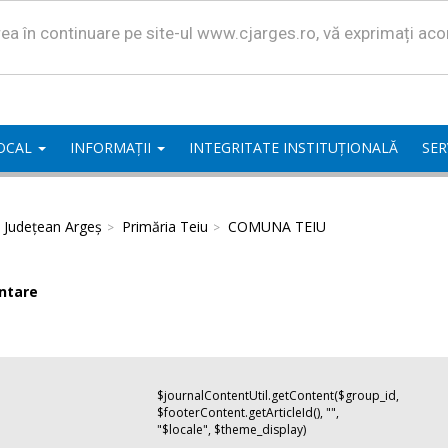
area în continuare pe site-ul www.cjarges.ro, vă exprimați ac
LOCAL
INFORMAȚII
INTEGRITATE INSTITUȚIONALĂ
SER
l Județean Argeș
Primăria Teiu
COMUNA TEIU
ntare
$journalContentUtil.getContent($group_id,
$footerContent.getArticleId(), "",
"$locale", $theme_display)