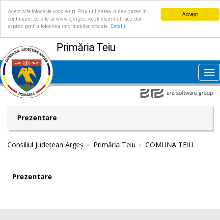
Acest site folosește cookie-uri. Prin utilizarea și navigarea în
Accept
continuare pe site-ul www.cjarges.ro, vă exprimați acordul
expres pentru folosirea informațiilor stocate.
Detalii
Primăria Teiu
Tog
nav
Prezentare
Consiliul Județean Argeș
Primăria Teiu
COMUNA TEIU
Prezentare