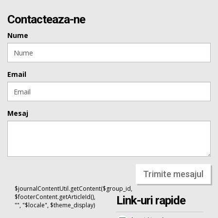
Contacteaza-ne
Nume
Email
Mesaj
Trimite mesajul
$journalContentUtil.getContent($group_id,
$footerContent.getArticleId(),
Link-uri rapide
"", "$locale", $theme_display)