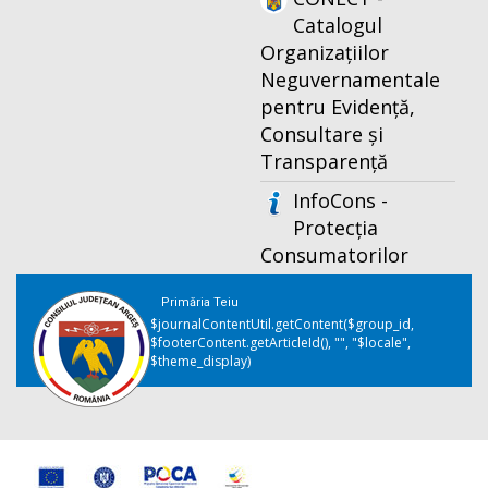
Catalogul
Organizațiilor
Neguvernamentale
pentru Evidență,
Consultare și
Transparență
InfoCons -
Protecția
Consumatorilor
Primăria Teiu
$journalContentUtil.getContent($group_id,
$footerContent.getArticleId(), "", "$locale",
$theme_display)