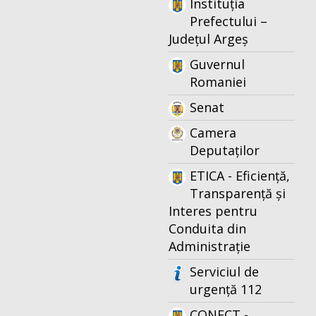
Instituția
Prefectului –
Județul Argeș
Guvernul
Romaniei
Senat
Camera
Deputaților
ETICA - Eficiență,
Transparență și
Interes pentru
Conduita din
Administrație
Serviciul de
urgență 112
CONECT -