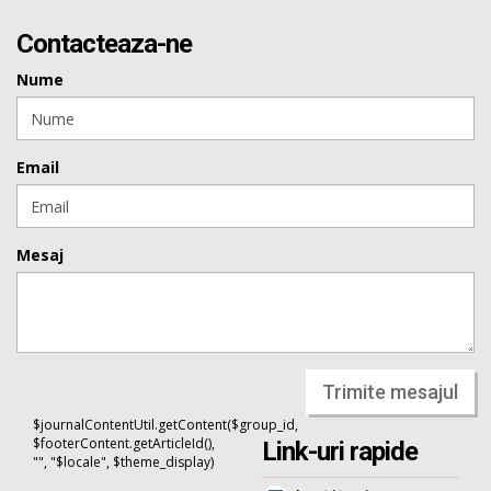
Contacteaza-ne
Nume
Email
Mesaj
Trimite mesajul
$journalContentUtil.getContent($group_id,
$footerContent.getArticleId(),
Link-uri rapide
"", "$locale", $theme_display)