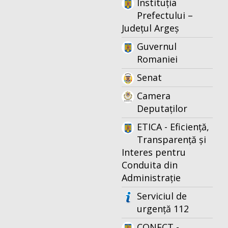
Instituția
Prefectului –
Județul Argeș
Guvernul
Romaniei
Senat
Camera
Deputaților
ETICA - Eficiență,
Transparență și
Interes pentru
Conduita din
Administrație
Serviciul de
urgență 112
CONECT -