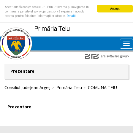
Acest site folosește cookie-uri. Prin utilizarea și navigarea în
Accept
continuare pe site-ul www.cjarges.ro, vă exprimați acordul
expres pentru folosirea informațiilor stocate.
Detalii
Primăria Teiu
Tog
nav
Prezentare
Consiliul Județean Argeș
Primăria Teiu
COMUNA TEIU
Prezentare