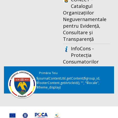
Catalogul
Organizațiilor
Neguvernamentale
pentru Evidență,
Consultare și
Transparență
InfoCons -
Protecția
Consumatorilor
Primăria Teiu
$journalContentUtil.getContent($group_id,
$footerContent.getArticleId(), "", "$locale",
$theme_display)