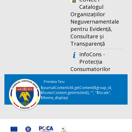
Catalogul
Organizațiilor
Neguvernamentale
pentru Evidență,
Consultare și
Transparență
InfoCons -
Protecția
Consumatorilor
Primăria Teiu
$journalContentUtil.getContent($group_id,
$footerContent.getArticleId(), "", "$locale",
$theme_display)