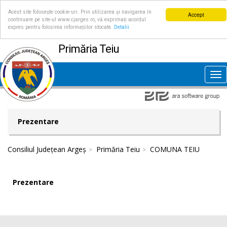
Acest site folosește cookie-uri. Prin utilizarea și navigarea în
Accept
continuare pe site-ul www.cjarges.ro, vă exprimați acordul
expres pentru folosirea informațiilor stocate.
Detalii
Primăria Teiu
Tog
nav
Prezentare
Consiliul Județean Argeș
Primăria Teiu
COMUNA TEIU
Prezentare