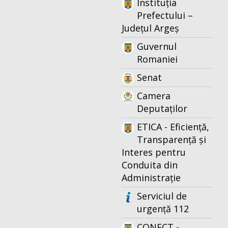
Instituția
Prefectului –
Județul Argeș
Guvernul
Romaniei
Senat
Camera
Deputaților
ETICA - Eficiență,
Transparență și
Interes pentru
Conduita din
Administrație
Serviciul de
urgență 112
CONECT -