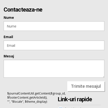
Contacteaza-ne
Nume
Email
Mesaj
Trimite mesajul
$journalContentUtil.getContent($group_id,
$footerContent.getArticleId(),
Link-uri rapide
"", "$locale", $theme_display)