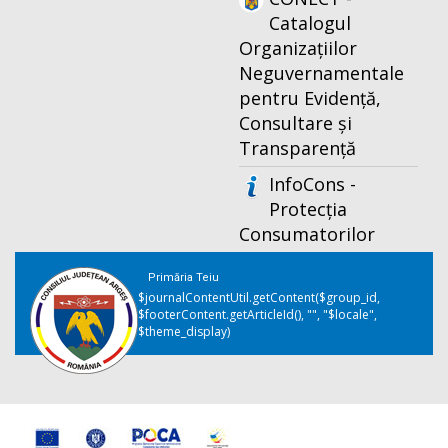
Catalogul
Organizațiilor
Neguvernamentale
pentru Evidență,
Consultare și
Transparență
InfoCons -
Protecția
Consumatorilor
Primăria Teiu
$journalContentUtil.getContent($group_id,
$footerContent.getArticleId(), "", "$locale",
$theme_display)