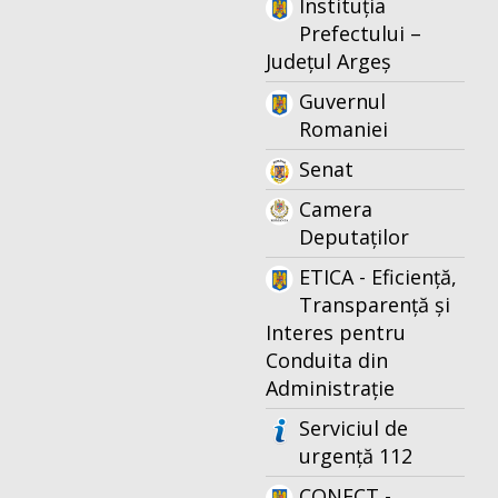
Instituția
Prefectului –
Județul Argeș
Guvernul
Romaniei
Senat
Camera
Deputaților
ETICA - Eficiență,
Transparență și
Interes pentru
Conduita din
Administrație
Serviciul de
urgență 112
CONECT -