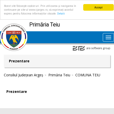
Acest site folosește cookie-uri. Prin utilizarea și navigarea în
Accept
continuare pe site-ul www.cjarges.ro, vă exprimați acordul
expres pentru folosirea informațiilor stocate.
Detalii
Primăria Teiu
Tog
nav
Prezentare
Consiliul Județean Argeș
Primăria Teiu
COMUNA TEIU
Prezentare