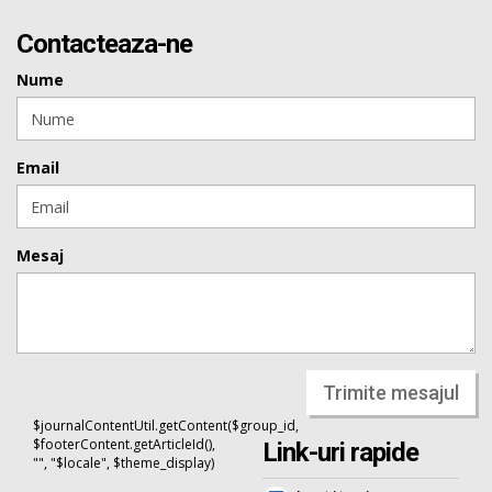
Contacteaza-ne
Nume
Email
Mesaj
Trimite mesajul
$journalContentUtil.getContent($group_id,
$footerContent.getArticleId(),
Link-uri rapide
"", "$locale", $theme_display)