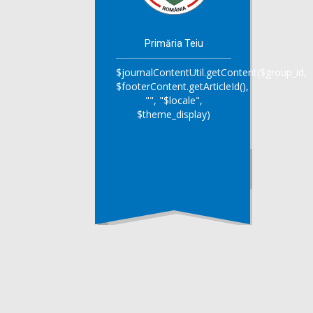
Primăria Teiu
$journalContentUtil.getContent($group_id,
$footerContent.getArticleId(),
"", "$locale",
$theme_display)