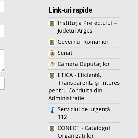
Link-uri rapide
Instituția Prefectului –
Județul Argeș
Guvernul Romaniei
Senat
Camera Deputaților
ETICA - Eficiență,
Transparență și Interes
pentru Conduita din
Administrație
Serviciul de urgență
112
CONECT - Catalogul
Organizațiilor