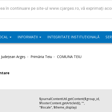
area în continuare pe site-ul www.cjarges.ro, vă exprimați ac
LOCAL
INFORMAȚII
INTEGRITATE INSTITUȚIONALĂ
SER
l Județean Argeș
Primăria Teiu
COMUNA TEIU
ntare
$journalContentUtil.getContent($group_id,
$footerContent.getArticleId(), "",
"$locale", $theme_display)