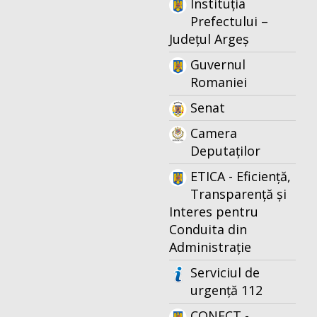
Instituția
Prefectului –
Județul Argeș
Guvernul
Romaniei
Senat
Camera
Deputaților
ETICA - Eficiență,
Transparență și
Interes pentru
Conduita din
Administrație
Serviciul de
urgență 112
CONECT -