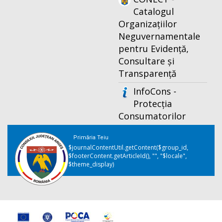
Catalogul
Organizațiilor
Neguvernamentale
pentru Evidență,
Consultare și
Transparență
InfoCons -
Protecția
Consumatorilor
Primăria Teiu
$journalContentUtil.getContent($group_id,
$footerContent.getArticleId(), "", "$locale",
$theme_display)