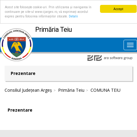
Acest site folosește cookie-uri. Prin utilizarea și navigarea în
Accept
continuare pe site-ul www.cjarges.ro, vă exprimați acordul
expres pentru folosirea informațiilor stocate.
Detalii
Primăria Teiu
Tog
nav
Prezentare
Consiliul Județean Argeș
Primăria Teiu
COMUNA TEIU
Prezentare