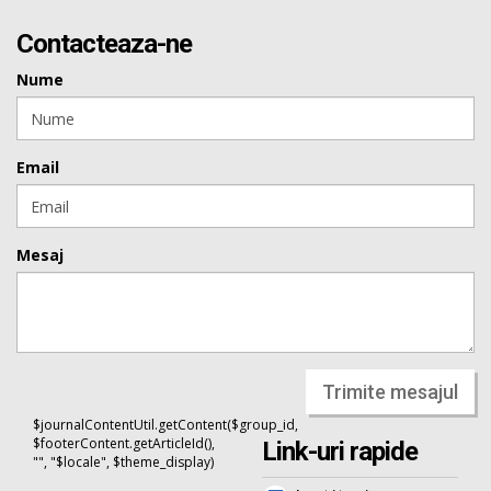
Contacteaza-ne
Nume
Email
Mesaj
Trimite mesajul
$journalContentUtil.getContent($group_id,
$footerContent.getArticleId(),
Link-uri rapide
"", "$locale", $theme_display)