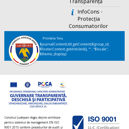
Transparență
InfoCons -
Protecția
Consumatorilor
Primăria Teiu
$journalContentUtil.getContent($group_id,
$footerContent.getArticleId(), "", "$locale",
$theme_display)
Consiliul Judeţean Argeș deţine certificare
pentru sistemul de management EN ISO
9001:2015 conform procedurilor de audit şi