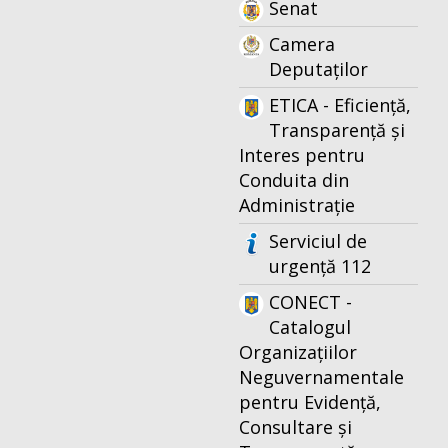
Senat
Camera
Deputaților
ETICA - Eficiență,
Transparență și
Interes pentru
Conduita din
Administrație
Serviciul de
urgență 112
CONECT -
Catalogul
Organizațiilor
Neguvernamentale
pentru Evidență,
Consultare și