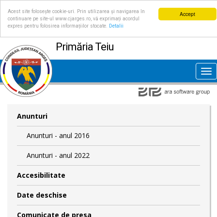
Acest site folosește cookie-uri. Prin utilizarea și navigarea în
Accept
continuare pe site-ul www.cjarges.ro, vă exprimați acordul
expres pentru folosirea informațiilor stocate.
Detalii
Primăria Teiu
Tog
nav
Anunturi
Anunturi - anul 2016
Anunturi - anul 2022
Accesibilitate
Date deschise
Comunicate de presa