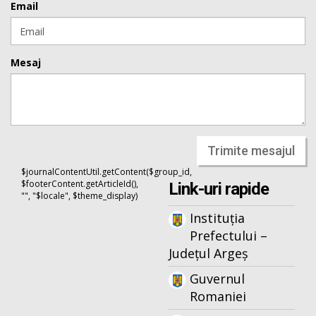
Email
Mesaj
Trimite mesajul
$journalContentUtil.getContent($group_id,
$footerContent.getArticleId(),
Link-uri rapide
"", "$locale", $theme_display)
Instituția
Prefectului –
Județul Argeș
Guvernul
Romaniei