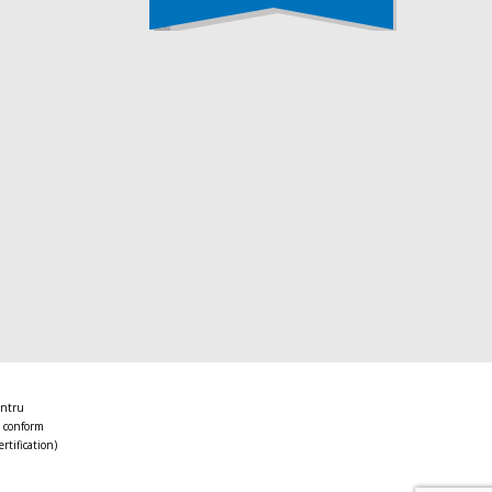
entru
 conform
ertification)