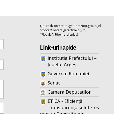
$journalContentUtil.getContent($group_id,
$footerContent.getArticleId(), "",
"$locale", $theme_display)
Link-uri rapide
Instituția Prefectului –
Județul Argeș
Guvernul Romaniei
Senat
Camera Deputaților
ETICA - Eficiență,
Transparență și Interes
pentru Conduita din