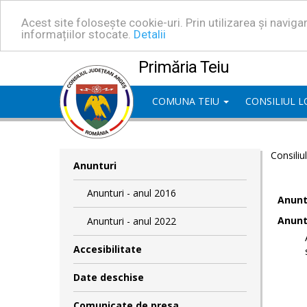
Acest site folosește cookie-uri. Prin utilizarea și navig
informațiilor stocate.
Detalii
Primăria Teiu
COMUNA TEIU
CONSILIUL 
Consiliu
Anunturi
Anunturi - anul 2016
Anuntu
Anuntu
Anunturi - anul 2022
Accesibilitate
Date deschise
Comunicate de presa