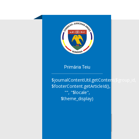
Primăria Teiu
$journalContentUtil.getContent($group_id,
$footerContent.getArticleId(),
"", "$locale",
$theme_display)