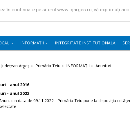
area în continuare pe site-ul www.cjarges.ro, vă exprimați ac
LOCAL
INFORMAȚII
INTEGRITATE INSTITUȚIONALĂ
SER
l Județean Argeș
Primăria Teiu
INFORMAȚII
Anunturi
ri - anul 2016
ri - anul 2022
Anunt din data de 09.11.2022 - Primăria Teiu pune la dispoziția cetăț
selectate