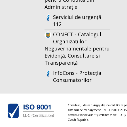
Administrație
Serviciul de urgență
112
CONECT - Catalogul
Organizațiilor
Neguvernamentale pentru
Evidență, Consultare și
Transparență
InfoCons - Protecția
Consumatorilor
Consiliul Judeţean Argeș deţine certificare p
sistemul de management EN ISO 9001:2015
procedurilor de audit şi certificare ale LL-C (C
Czech Republic