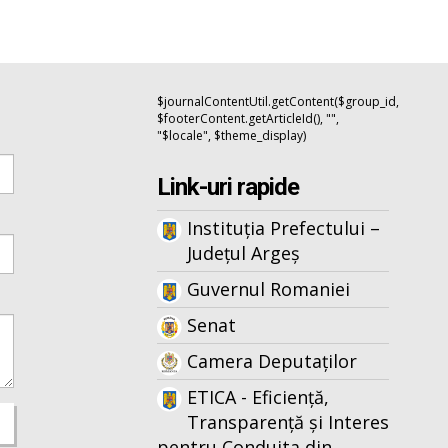
$journalContentUtil.getContent($group_id,
$footerContent.getArticleId(), "",
"$locale", $theme_display)
Link-uri rapide
Instituția Prefectului –
Județul Argeș
Guvernul Romaniei
Senat
Camera Deputaților
ETICA - Eficiență,
Transparență și Interes
pentru Conduita din