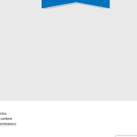
entru
 conform
ertification)