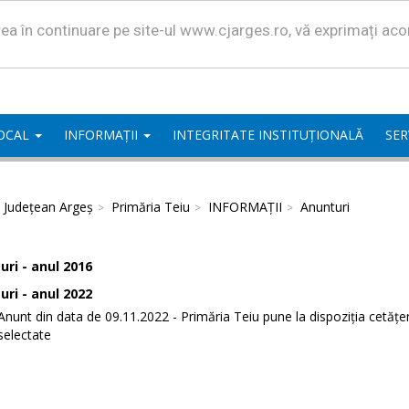
area în continuare pe site-ul www.cjarges.ro, vă exprimați ac
LOCAL
INFORMAȚII
INTEGRITATE INSTITUȚIONALĂ
SER
l Județean Argeș
Primăria Teiu
INFORMAȚII
Anunturi
ri - anul 2016
ri - anul 2022
Anunt din data de 09.11.2022 - Primăria Teiu pune la dispoziția cetăț
selectate