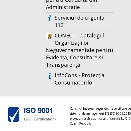
Administrație
Serviciul de urgență
112
CONECT - Catalogul
Organizațiilor
Neguvernamentale pentru
Evidență, Consultare și
Transparență
InfoCons - Protecția
Consumatorilor
Consiliul Judeţean Argeș deţine certificare p
sistemul de management EN ISO 9001:2015
procedurilor de audit şi certificare ale LL-C (C
Czech Republic