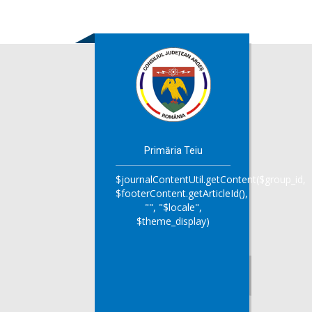
Primăria Teiu
$journalContentUtil.getContent($group_id,
$footerContent.getArticleId(),
"", "$locale",
$theme_display)