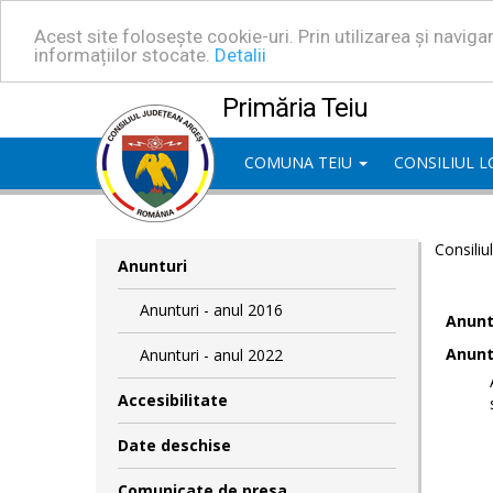
Acest site folosește cookie-uri. Prin utilizarea și navig
informațiilor stocate.
Detalii
Primăria Teiu
COMUNA TEIU
CONSILIUL 
Consiliu
Anunturi
Anunturi - anul 2016
Anuntu
Anuntu
Anunturi - anul 2022
Accesibilitate
Date deschise
Comunicate de presa