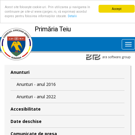
Acest site folosește cookie-uri. Prin utilizarea și navigarea în
Accept
continuare pe site-ul www.cjarges.ro, vă exprimați acordul
expres pentru folosirea informațiilor stocate.
Detalii
Primăria Teiu
Tog
nav
Anunturi
Anunturi - anul 2016
Anunturi - anul 2022
Accesibilitate
Date deschise
Comunicate de presa