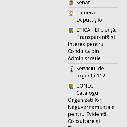
Senat
Camera
Deputaților
ETICA - Eficiență,
Transparență și
Interes pentru
Conduita din
Administrație
Serviciul de
urgență 112
CONECT -
Catalogul
Organizațiilor
Neguvernamentale
pentru Evidență,
Consultare și