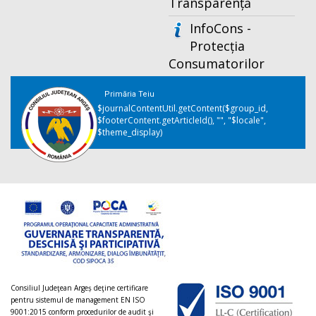
Transparență
InfoCons -
Protecția
Consumatorilor
Primăria Teiu
$journalContentUtil.getContent($group_id,
$footerContent.getArticleId(), "", "$locale",
$theme_display)
Consiliul Judeţean Argeș deţine certificare
pentru sistemul de management EN ISO
9001:2015 conform procedurilor de audit şi