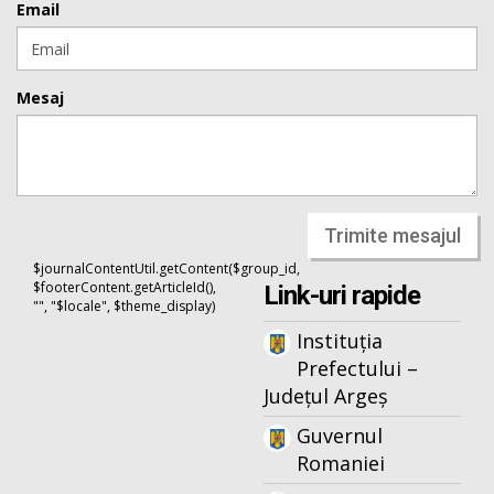
Email
Mesaj
Trimite mesajul
$journalContentUtil.getContent($group_id,
$footerContent.getArticleId(),
Link-uri rapide
"", "$locale", $theme_display)
Instituția
Prefectului –
Județul Argeș
Guvernul
Romaniei