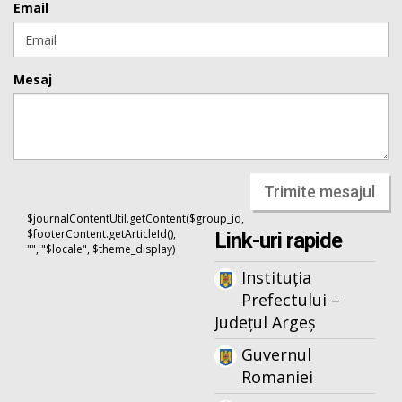
Email
Mesaj
Trimite mesajul
$journalContentUtil.getContent($group_id,
$footerContent.getArticleId(),
Link-uri rapide
"", "$locale", $theme_display)
Instituția
Prefectului –
Județul Argeș
Guvernul
Romaniei