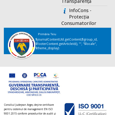
Transparență
InfoCons -
Protecția
Consumatorilor
Primăria Teiu
$journalContentUtil.getContent($group_id,
$footerContent.getArticleId(), "", "$locale",
$theme_display)
Consiliul Judeţean Argeș deţine certificare
pentru sistemul de management EN ISO
9001:2015 conform procedurilor de audit şi