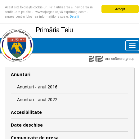
Acest site folosește cookie-uri. Prin utilizarea și navigarea în
Accept
continuare pe site-ul www.cjarges.ro, vă exprimați acordul
expres pentru folosirea informațiilor stocate.
Detalii
Primăria Teiu
Tog
nav
Anunturi
Anunturi - anul 2016
Anunturi - anul 2022
Accesibilitate
Date deschise
Comunicate de presa