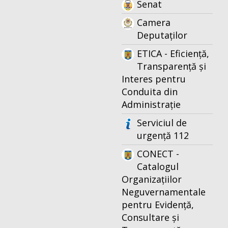
Senat
Camera
Deputaților
ETICA - Eficiență,
Transparență și
Interes pentru
Conduita din
Administrație
Serviciul de
urgență 112
CONECT -
Catalogul
Organizațiilor
Neguvernamentale
pentru Evidență,
Consultare și