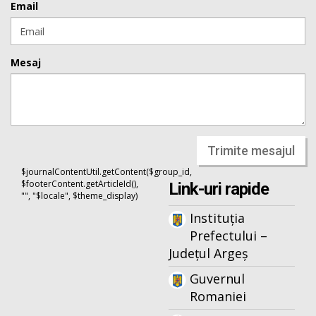
Email
Mesaj
Trimite mesajul
$journalContentUtil.getContent($group_id,
$footerContent.getArticleId(),
Link-uri rapide
"", "$locale", $theme_display)
Instituția
Prefectului –
Județul Argeș
Guvernul
Romaniei