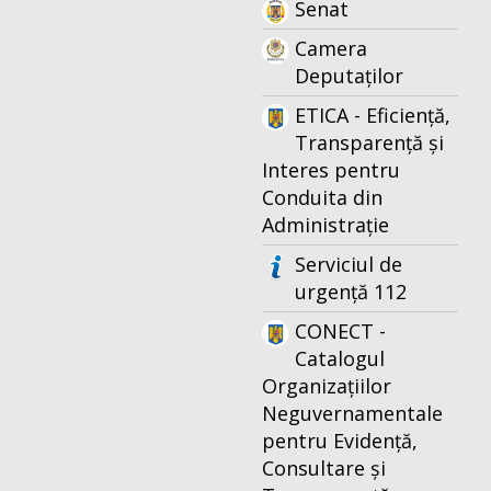
Senat
Camera
Deputaților
ETICA - Eficiență,
Transparență și
Interes pentru
Conduita din
Administrație
Serviciul de
urgență 112
CONECT -
Catalogul
Organizațiilor
Neguvernamentale
pentru Evidență,
Consultare și