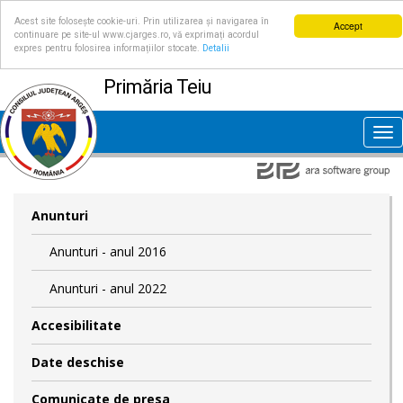
Acest site folosește cookie-uri. Prin utilizarea și navigarea în
Accept
continuare pe site-ul www.cjarges.ro, vă exprimați acordul
expres pentru folosirea informațiilor stocate.
Detalii
Primăria Teiu
Tog
nav
Anunturi
Anunturi - anul 2016
Anunturi - anul 2022
Accesibilitate
Date deschise
Comunicate de presa