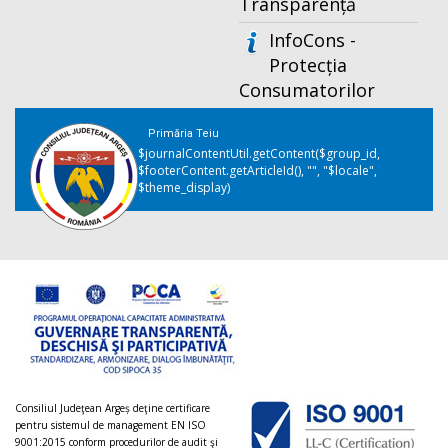
Transparență
InfoCons -
Protecția
Consumatorilor
Primăria Teiu
$journalContentUtil.getContent($group_id,
$footerContent.getArticleId(), "", "$locale",
$theme_display)
Consiliul Judeţean Argeș deţine certificare
pentru sistemul de management EN ISO
9001:2015 conform procedurilor de audit şi