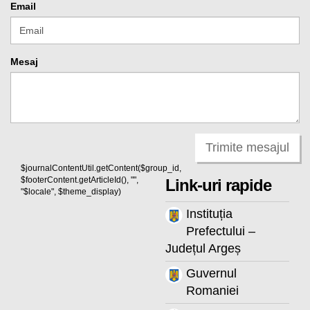
Email
Mesaj
Trimite mesajul
$journalContentUtil.getContent($group_id,
$footerContent.getArticleId(), "",
Link-uri rapide
"$locale", $theme_display)
Instituția
Prefectului –
Județul Argeș
Guvernul
Romaniei