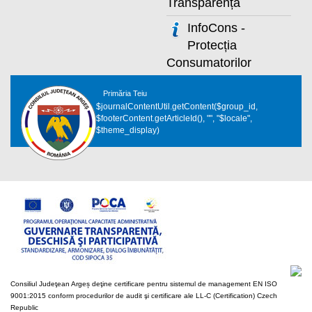
Transparență
InfoCons -
Protecția
Consumatorilor
Primăria Teiu
$journalContentUtil.getContent($group_id,
$footerContent.getArticleId(), "", "$locale",
$theme_display)
Consiliul Judeţean Argeș deţine certificare pentru sistemul de management EN ISO
9001:2015 conform procedurilor de audit şi certificare ale LL-C (Certification) Czech
Republic