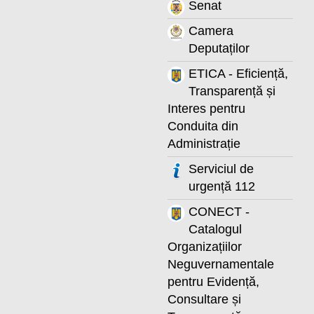
Senat
Camera
Deputaților
ETICA - Eficiență,
Transparență și
Interes pentru
Conduita din
Administrație
Serviciul de
urgență 112
CONECT -
Catalogul
Organizațiilor
Neguvernamentale
pentru Evidență,
Consultare și