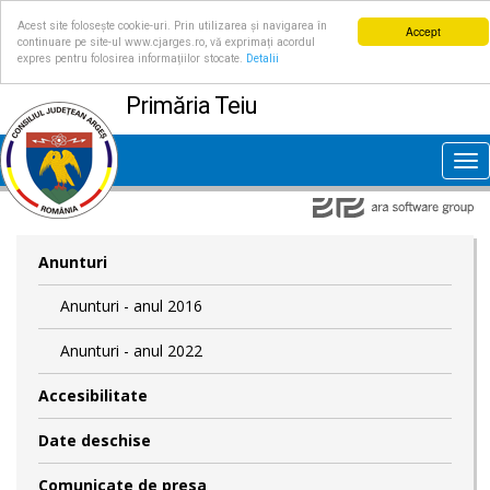
Acest site folosește cookie-uri. Prin utilizarea și navigarea în
Accept
continuare pe site-ul www.cjarges.ro, vă exprimați acordul
expres pentru folosirea informațiilor stocate.
Detalii
Primăria Teiu
Tog
nav
Anunturi
Anunturi - anul 2016
Anunturi - anul 2022
Accesibilitate
Date deschise
Comunicate de presa