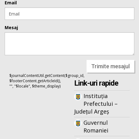
Email
Mesaj
Trimite mesajul
$journalContentUtil.getContent($group_id,
$footerContent.getArticleId(),
Link-uri rapide
"", "$locale", $theme_display)
Instituția
Prefectului –
Județul Argeș
Guvernul
Romaniei