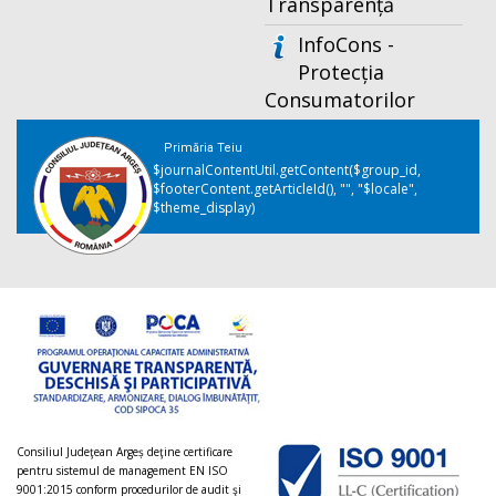
Transparență
InfoCons -
Protecția
Consumatorilor
Primăria Teiu
$journalContentUtil.getContent($group_id,
$footerContent.getArticleId(), "", "$locale",
$theme_display)
Consiliul Judeţean Argeș deţine certificare
pentru sistemul de management EN ISO
9001:2015 conform procedurilor de audit şi