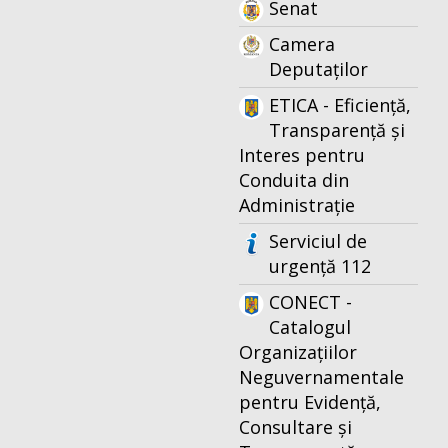
Senat
Camera
Deputaților
ETICA - Eficiență,
Transparență și
Interes pentru
Conduita din
Administrație
Serviciul de
urgență 112
CONECT -
Catalogul
Organizațiilor
Neguvernamentale
pentru Evidență,
Consultare și