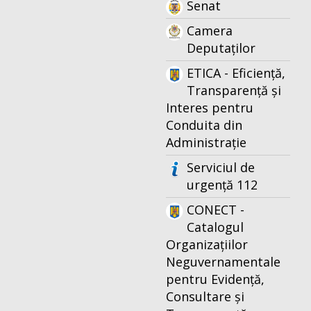
Senat
Camera
Deputaților
ETICA - Eficiență,
Transparență și
Interes pentru
Conduita din
Administrație
Serviciul de
urgență 112
CONECT -
Catalogul
Organizațiilor
Neguvernamentale
pentru Evidență,
Consultare și