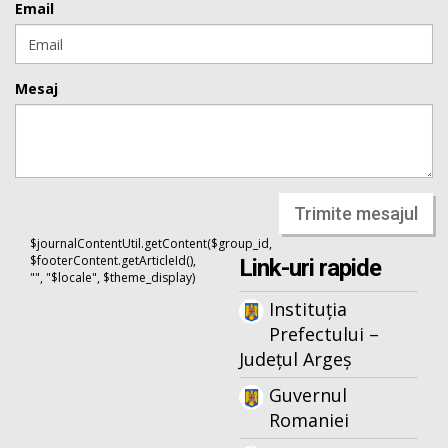
Email
Mesaj
Trimite mesajul
$journalContentUtil.getContent($group_id,
$footerContent.getArticleId(),
Link-uri rapide
"", "$locale", $theme_display)
Instituția
Prefectului –
Județul Argeș
Guvernul
Romaniei