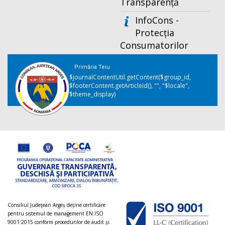
Transparență
InfoCons -
Protecția
Consumatorilor
Primăria Teiu
$journalContentUtil.getContent($group_id,
$footerContent.getArticleId(), "", "$locale",
$theme_display)
Consiliul Judeţean Argeș deţine certificare
pentru sistemul de management EN ISO
9001:2015 conform procedurilor de audit şi