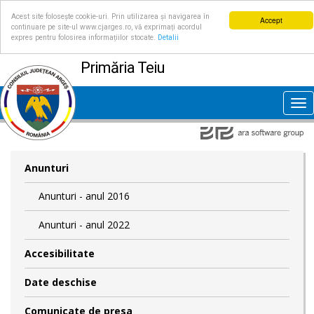
Acest site folosește cookie-uri. Prin utilizarea și navigarea în
Accept
continuare pe site-ul www.cjarges.ro, vă exprimați acordul
expres pentru folosirea informațiilor stocate.
Detalii
Primăria Teiu
Tog
nav
Anunturi
Anunturi - anul 2016
Anunturi - anul 2022
Accesibilitate
Date deschise
Comunicate de presa