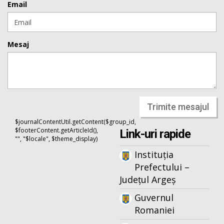
Email
Mesaj
Trimite mesajul
$journalContentUtil.getContent($group_id,
$footerContent.getArticleId(),
Link-uri rapide
"", "$locale", $theme_display)
Instituția
Prefectului –
Județul Argeș
Guvernul
Romaniei