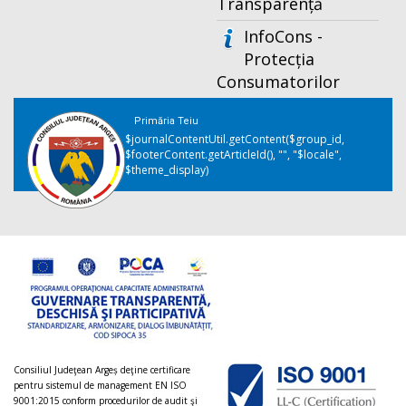
Transparență
InfoCons -
Protecția
Consumatorilor
Primăria Teiu
$journalContentUtil.getContent($group_id,
$footerContent.getArticleId(), "", "$locale",
$theme_display)
Consiliul Judeţean Argeș deţine certificare
pentru sistemul de management EN ISO
9001:2015 conform procedurilor de audit şi