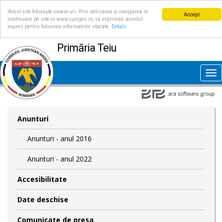
Acest site folosește cookie-uri. Prin utilizarea și navigarea în
Accept
continuare pe site-ul www.cjarges.ro, vă exprimați acordul
expres pentru folosirea informațiilor stocate.
Detalii
Primăria Teiu
Tog
nav
Anunturi
Anunturi - anul 2016
Anunturi - anul 2022
Accesibilitate
Date deschise
Comunicate de presa