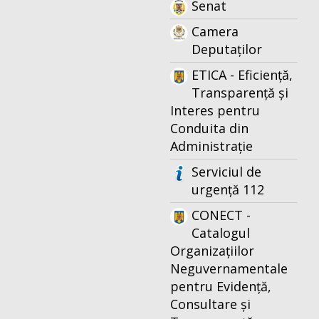
Senat
Camera
Deputaților
ETICA - Eficiență,
Transparență și
Interes pentru
Conduita din
Administrație
Serviciul de
urgență 112
CONECT -
Catalogul
Organizațiilor
Neguvernamentale
pentru Evidență,
Consultare și