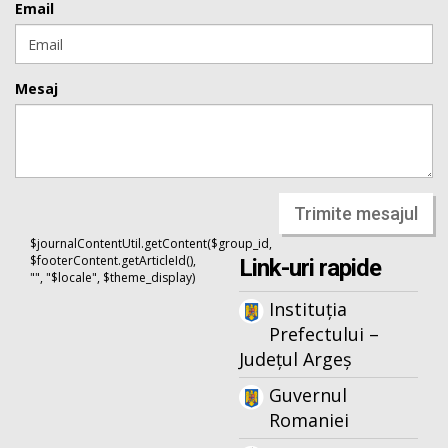
Email
Mesaj
Trimite mesajul
$journalContentUtil.getContent($group_id,
$footerContent.getArticleId(),
Link-uri rapide
"", "$locale", $theme_display)
Instituția
Prefectului –
Județul Argeș
Guvernul
Romaniei