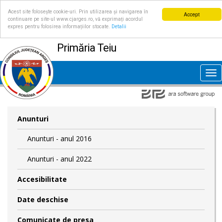
Acest site folosește cookie-uri. Prin utilizarea și navigarea în
Accept
continuare pe site-ul www.cjarges.ro, vă exprimați acordul
expres pentru folosirea informațiilor stocate.
Detalii
Primăria Teiu
Tog
nav
Anunturi
Anunturi - anul 2016
Anunturi - anul 2022
Accesibilitate
Date deschise
Comunicate de presa