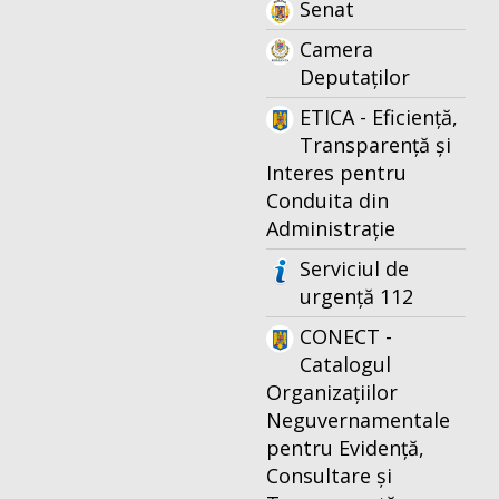
Senat
Camera
Deputaților
ETICA - Eficiență,
Transparență și
Interes pentru
Conduita din
Administrație
Serviciul de
urgență 112
CONECT -
Catalogul
Organizațiilor
Neguvernamentale
pentru Evidență,
Consultare și