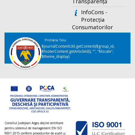
Transparență
InfoCons -
Protecția
Consumatorilor
Primăria Teiu
$journalContentUtil.getContent($group_id,
$footerContent.getArticleId(), "", "$locale",
$theme_display)
Consiliul Judeţean Argeș deţine certificare
pentru sistemul de management EN ISO
9001:2015 conform procedurilor de audit şi