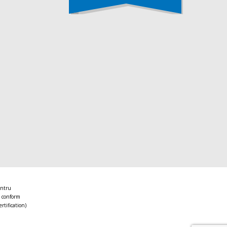
entru
 conform
ertification)