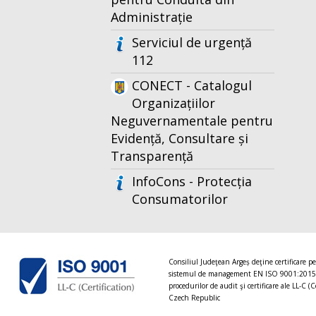
Administrație
Serviciul de urgență
112
CONECT - Catalogul
Organizațiilor
Neguvernamentale pentru
Evidență, Consultare și
Transparență
InfoCons - Protecția
Consumatorilor
Consiliul Judeţean Argeș deţine certificare p
sistemul de management EN ISO 9001:2015
procedurilor de audit şi certificare ale LL-C (C
Czech Republic