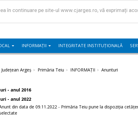
area în continuare pe site-ul www.cjarges.ro, vă exprimați ac
LOCAL
INFORMAȚII
INTEGRITATE INSTITUȚIONALĂ
SER
l Județean Argeș
Primăria Teiu
INFORMAȚII
Anunturi
ri - anul 2016
ri - anul 2022
Anunt din data de 09.11.2022 - Primăria Teiu pune la dispoziția cetăț
selectate