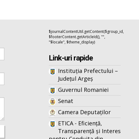
$journalContentUtil.getContent($group_id,
$footerContent.getArticleId(), "",
"$locale", $theme_display)
Link-uri rapide
Instituția Prefectului –
Județul Argeș
Guvernul Romaniei
Senat
Camera Deputaților
ETICA - Eficiență,
Transparență și Interes
pentru Conduita din