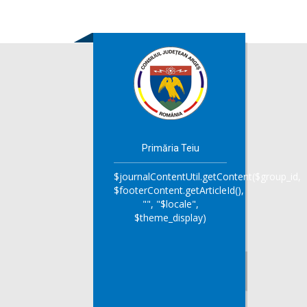
Primăria Teiu
$journalContentUtil.getContent($group_id,
$footerContent.getArticleId(),
"", "$locale",
$theme_display)