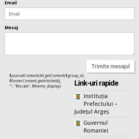
Email
Mesaj
Trimite mesajul
$journalContentUtil.getContent($group_id,
$footerContent.getArticleId(),
Link-uri rapide
"", "$locale", $theme_display)
Instituția
Prefectului –
Județul Argeș
Guvernul
Romaniei