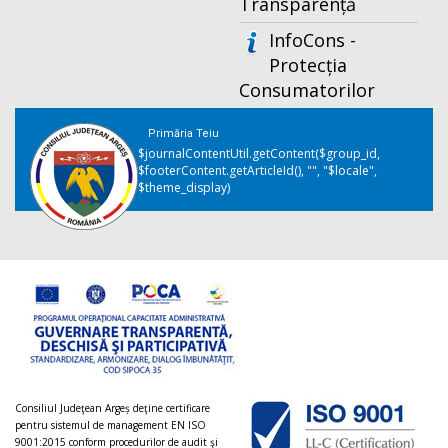
Transparență
InfoCons -
Protecția
Consumatorilor
Primăria Teiu
$journalContentUtil.getContent($group_id,
$footerContent.getArticleId(), "", "$locale",
$theme_display)
Consiliul Judeţean Argeș deţine certificare
pentru sistemul de management EN ISO
9001:2015 conform procedurilor de audit şi