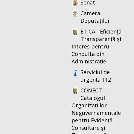
Senat
Camera
Deputaților
ETICA - Eficiență,
Transparență și
Interes pentru
Conduita din
Administrație
Serviciul de
urgență 112
CONECT -
Catalogul
Organizațiilor
Neguvernamentale
pentru Evidență,
Consultare și