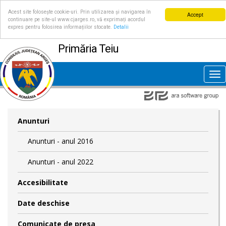
Acest site folosește cookie-uri. Prin utilizarea și navigarea în
Accept
continuare pe site-ul www.cjarges.ro, vă exprimați acordul
expres pentru folosirea informațiilor stocate.
Detalii
Primăria Teiu
Tog
nav
Anunturi
Anunturi - anul 2016
Anunturi - anul 2022
Accesibilitate
Date deschise
Comunicate de presa