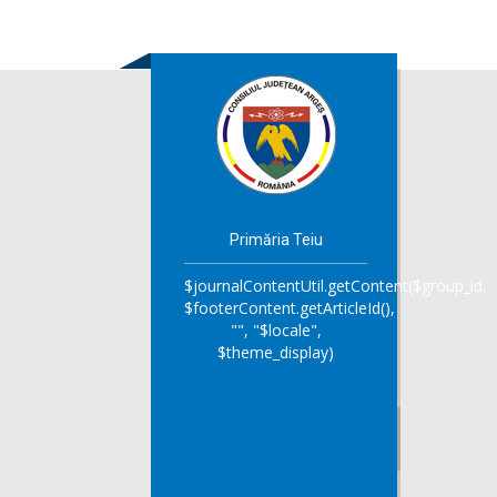
Primăria Teiu
$journalContentUtil.getContent($group_id,
$footerContent.getArticleId(),
"", "$locale",
$theme_display)