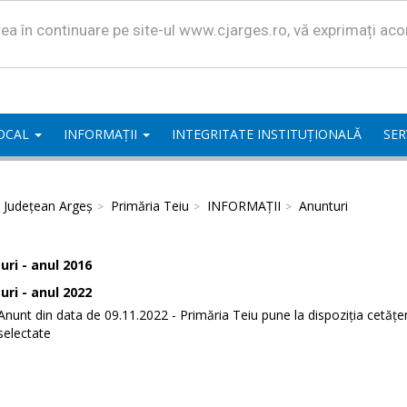
area în continuare pe site-ul www.cjarges.ro, vă exprimați ac
LOCAL
INFORMAȚII
INTEGRITATE INSTITUȚIONALĂ
SER
l Județean Argeș
Primăria Teiu
INFORMAȚII
Anunturi
ri - anul 2016
ri - anul 2022
Anunt din data de 09.11.2022 - Primăria Teiu pune la dispoziția cetăț
selectate