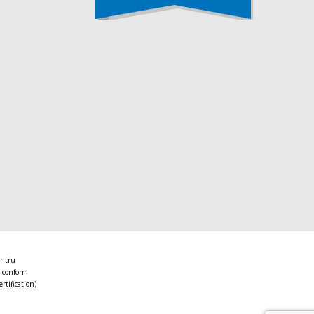
entru
 conform
ertification)