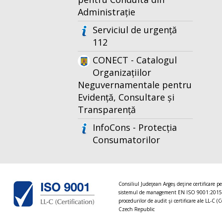
Administrație
Serviciul de urgență
112
CONECT - Catalogul
Organizațiilor
Neguvernamentale pentru
Evidență, Consultare și
Transparență
InfoCons - Protecția
Consumatorilor
Consiliul Judeţean Argeș deţine certificare p
sistemul de management EN ISO 9001:2015
procedurilor de audit şi certificare ale LL-C (C
Czech Republic