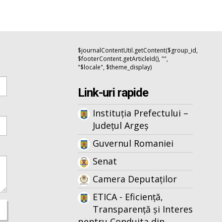
$journalContentUtil.getContent($group_id,
$footerContent.getArticleId(), "",
"$locale", $theme_display)
Link-uri rapide
Instituția Prefectului –
Județul Argeș
Guvernul Romaniei
Senat
Camera Deputaților
ETICA - Eficiență,
Transparență și Interes
pentru Conduita din