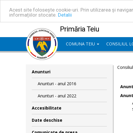
Acest site folosește cookie-uri. Prin utilizarea și navig
informațiilor stocate.
Detalii
Primăria Teiu
COMUNA TEIU
CONSILIUL 
Consiliu
Anunturi
Anunturi - anul 2016
Anuntu
Anuntu
Anunturi - anul 2022
Accesibilitate
Date deschise
Comunicate de presa