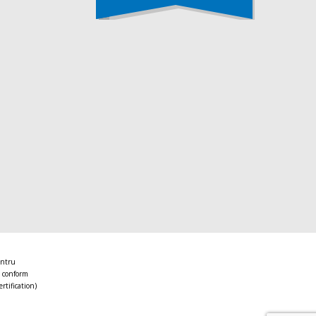
entru
 conform
ertification)