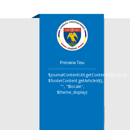
Primăria Teiu
$journalContentUtil.getContent($group_id,
$footerContent.getArticleId(),
"", "$locale",
$theme_display)