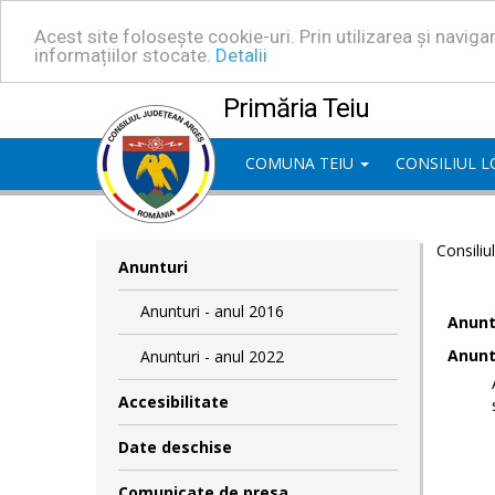
Acest site folosește cookie-uri. Prin utilizarea și navig
informațiilor stocate.
Detalii
Primăria Teiu
COMUNA TEIU
CONSILIUL 
Consiliu
Anunturi
Anunturi - anul 2016
Anuntu
Anuntu
Anunturi - anul 2022
Accesibilitate
Date deschise
Comunicate de presa