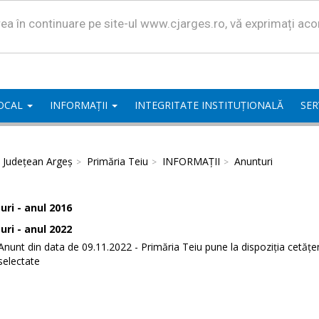
area în continuare pe site-ul www.cjarges.ro, vă exprimați ac
LOCAL
INFORMAȚII
INTEGRITATE INSTITUȚIONALĂ
SER
l Județean Argeș
Primăria Teiu
INFORMAȚII
Anunturi
ri - anul 2016
ri - anul 2022
Anunt din data de 09.11.2022 - Primăria Teiu pune la dispoziția cetăț
selectate