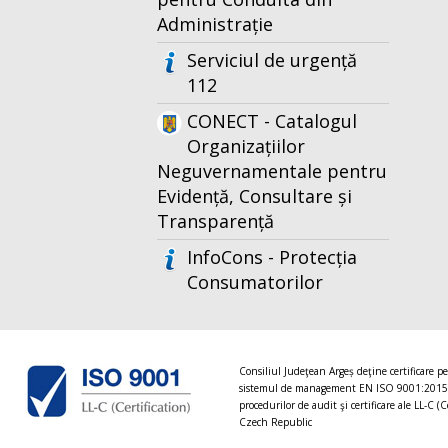
Administrație
Serviciul de urgență
112
CONECT - Catalogul
Organizațiilor
Neguvernamentale pentru
Evidență, Consultare și
Transparență
InfoCons - Protecția
Consumatorilor
Consiliul Judeţean Argeș deţine certificare p
sistemul de management EN ISO 9001:2015
procedurilor de audit şi certificare ale LL-C (C
Czech Republic