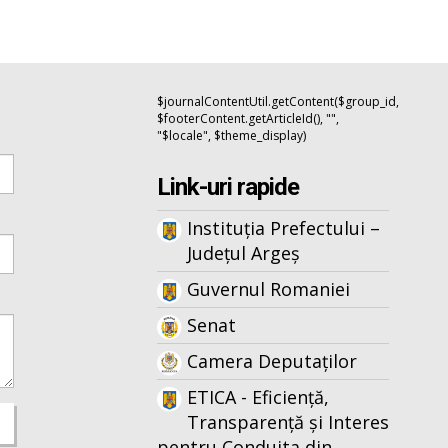
$journalContentUtil.getContent($group_id,
$footerContent.getArticleId(), "",
"$locale", $theme_display)
Link-uri rapide
Instituția Prefectului –
Județul Argeș
Guvernul Romaniei
Senat
Camera Deputaților
ETICA - Eficiență,
Transparență și Interes
pentru Conduita din