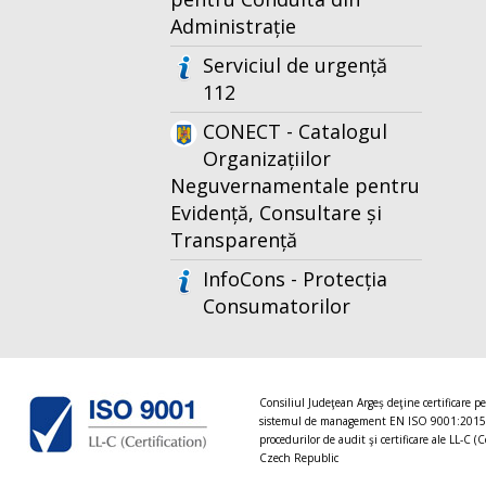
Administrație
Serviciul de urgență
112
CONECT - Catalogul
Organizațiilor
Neguvernamentale pentru
Evidență, Consultare și
Transparență
InfoCons - Protecția
Consumatorilor
Consiliul Judeţean Argeș deţine certificare p
sistemul de management EN ISO 9001:2015
procedurilor de audit şi certificare ale LL-C (C
Czech Republic