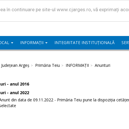
area în continuare pe site-ul www.cjarges.ro, vă exprimați ac
LOCAL
INFORMAȚII
INTEGRITATE INSTITUȚIONALĂ
SER
l Județean Argeș
Primăria Teiu
INFORMAȚII
Anunturi
ri - anul 2016
ri - anul 2022
Anunt din data de 09.11.2022 - Primăria Teiu pune la dispoziția cetăț
selectate