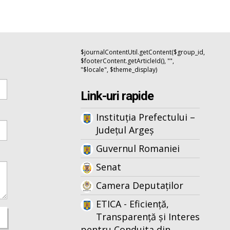
$journalContentUtil.getContent($group_id,
$footerContent.getArticleId(), "",
"$locale", $theme_display)
Link-uri rapide
Instituția Prefectului –
Județul Argeș
Guvernul Romaniei
Senat
Camera Deputaților
ETICA - Eficiență,
Transparență și Interes
pentru Conduita din