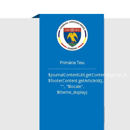
Primăria Teiu
$journalContentUtil.getContent($group_id,
$footerContent.getArticleId(),
"", "$locale",
$theme_display)