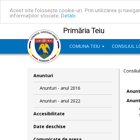
Acest site folosește cookie-uri. Prin utilizarea și navig
informațiilor stocate.
Detalii
Primăria Teiu
COMUNA TEIU
CONSILIUL 
Consiliu
Anunturi
Anunturi - anul 2016
Anuntu
Anuntu
Anunturi - anul 2022
Accesibilitate
Date deschise
Comunicate de presa