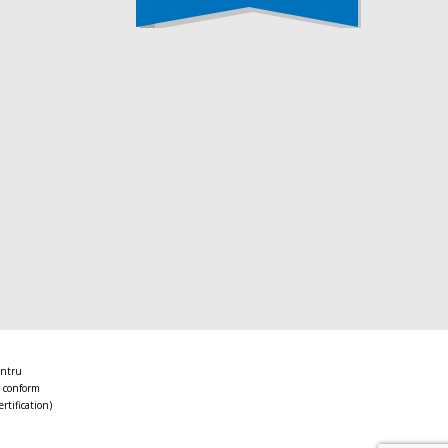
entru
 conform
ertification)