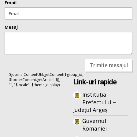
Email
Mesaj
Trimite mesajul
$journalContentUtil.getContent($group_id,
$footerContent.getArticleId(),
Link-uri rapide
"", "$locale", $theme_display)
Instituția
Prefectului –
Județul Argeș
Guvernul
Romaniei