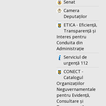
Senat
Camera
Deputaților
ETICA - Eficiență,
Transparență și
Interes pentru
Conduita din
Administrație
Serviciul de
urgență 112
CONECT -
Catalogul
Organizațiilor
Neguvernamentale
pentru Evidență,
Consultare și