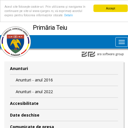
Acest site folosește cookie-uri. Prin utilizarea și navigarea în
Accept
continuare pe site-ul www.cjarges.ro, vă exprimați acordul
expres pentru folosirea informațiilor stocate.
Detalii
Primăria Teiu
Tog
nav
Anunturi
Anunturi - anul 2016
Anunturi - anul 2022
Accesibilitate
Date deschise
Comunicate de presa