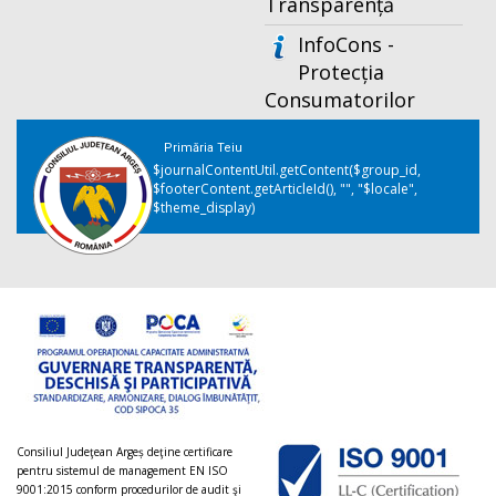
Transparență
InfoCons -
Protecția
Consumatorilor
Primăria Teiu
$journalContentUtil.getContent($group_id,
$footerContent.getArticleId(), "", "$locale",
$theme_display)
Consiliul Judeţean Argeș deţine certificare
pentru sistemul de management EN ISO
9001:2015 conform procedurilor de audit şi