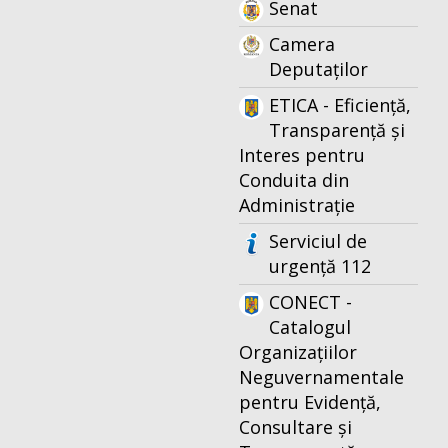
Senat
Camera
Deputaților
ETICA - Eficiență,
Transparență și
Interes pentru
Conduita din
Administrație
Serviciul de
urgență 112
CONECT -
Catalogul
Organizațiilor
Neguvernamentale
pentru Evidență,
Consultare și