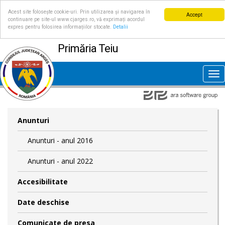
Acest site folosește cookie-uri. Prin utilizarea și navigarea în
Accept
continuare pe site-ul www.cjarges.ro, vă exprimați acordul
expres pentru folosirea informațiilor stocate.
Detalii
Primăria Teiu
Tog
nav
Anunturi
Anunturi - anul 2016
Anunturi - anul 2022
Accesibilitate
Date deschise
Comunicate de presa