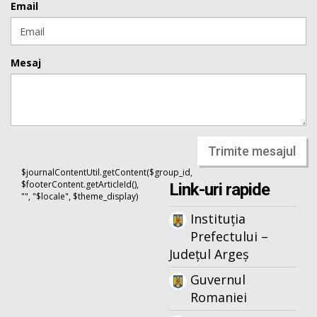
Email
Mesaj
Trimite mesajul
$journalContentUtil.getContent($group_id,
$footerContent.getArticleId(),
Link-uri rapide
"", "$locale", $theme_display)
Instituția
Prefectului –
Județul Argeș
Guvernul
Romaniei