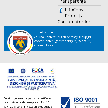
Transparență
InfoCons -
Protecția
Consumatorilor
Primăria Teiu
$journalContentUtil.getContent($group_id,
$footerContent.getArticleId(), "", "$locale",
$theme_display)
Consiliul Judeţean Argeș deţine certificare
pentru sistemul de management EN ISO
9001:2015 conform procedurilor de audit şi