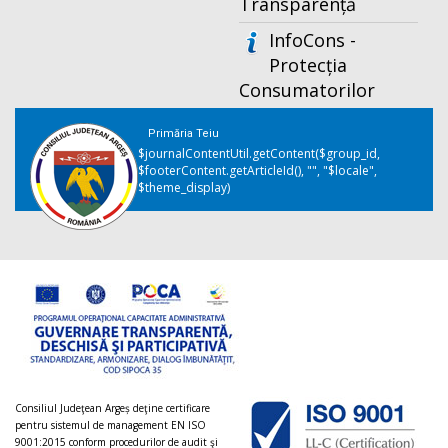
Transparență
InfoCons -
Protecția
Consumatorilor
Primăria Teiu
$journalContentUtil.getContent($group_id,
$footerContent.getArticleId(), "", "$locale",
$theme_display)
Consiliul Judeţean Argeș deţine certificare
pentru sistemul de management EN ISO
9001:2015 conform procedurilor de audit şi