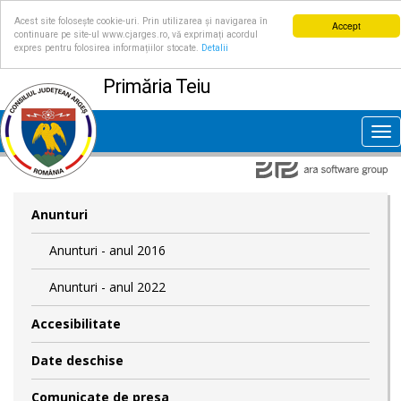
Acest site folosește cookie-uri. Prin utilizarea și navigarea în
Accept
continuare pe site-ul www.cjarges.ro, vă exprimați acordul
expres pentru folosirea informațiilor stocate.
Detalii
Primăria Teiu
Tog
nav
Anunturi
Anunturi - anul 2016
Anunturi - anul 2022
Accesibilitate
Date deschise
Comunicate de presa