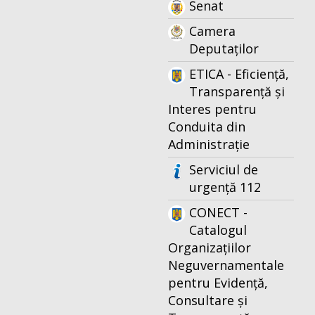
Senat
Camera
Deputaților
ETICA - Eficiență,
Transparență și
Interes pentru
Conduita din
Administrație
Serviciul de
urgență 112
CONECT -
Catalogul
Organizațiilor
Neguvernamentale
pentru Evidență,
Consultare și