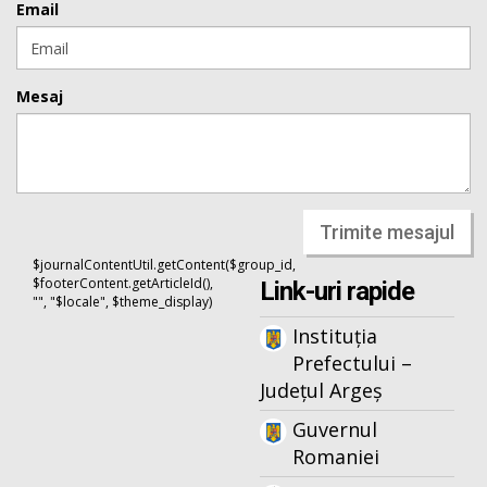
Email
Mesaj
Trimite mesajul
$journalContentUtil.getContent($group_id,
$footerContent.getArticleId(),
Link-uri rapide
"", "$locale", $theme_display)
Instituția
Prefectului –
Județul Argeș
Guvernul
Romaniei