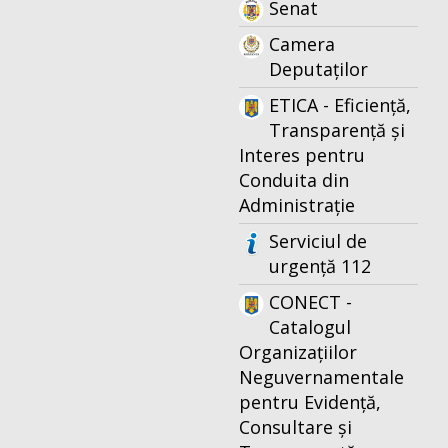
Senat
Camera
Deputaților
ETICA - Eficiență,
Transparență și
Interes pentru
Conduita din
Administrație
Serviciul de
urgență 112
CONECT -
Catalogul
Organizațiilor
Neguvernamentale
pentru Evidență,
Consultare și