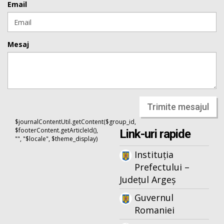
Email
Mesaj
Trimite mesajul
$journalContentUtil.getContent($group_id,
$footerContent.getArticleId(),
Link-uri rapide
"", "$locale", $theme_display)
Instituția
Prefectului –
Județul Argeș
Guvernul
Romaniei