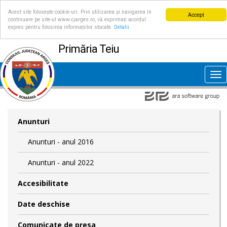
Acest site folosește cookie-uri. Prin utilizarea și navigarea în
Accept
continuare pe site-ul www.cjarges.ro, vă exprimați acordul
expres pentru folosirea informațiilor stocate.
Detalii
Primăria Teiu
Tog
nav
Anunturi
Anunturi - anul 2016
Anunturi - anul 2022
Accesibilitate
Date deschise
Comunicate de presa