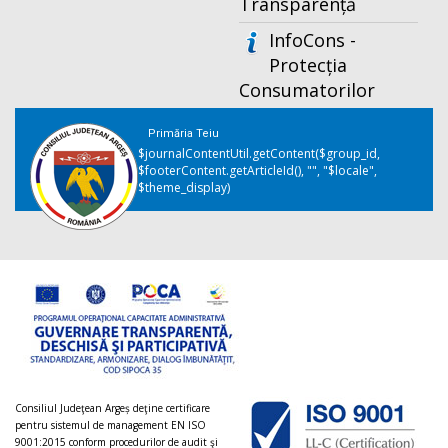
Transparență
InfoCons -
Protecția
Consumatorilor
Primăria Teiu
$journalContentUtil.getContent($group_id,
$footerContent.getArticleId(), "", "$locale",
$theme_display)
Consiliul Judeţean Argeș deţine certificare
pentru sistemul de management EN ISO
9001:2015 conform procedurilor de audit şi