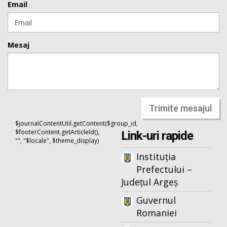
Email
Mesaj
Trimite mesajul
$journalContentUtil.getContent($group_id,
$footerContent.getArticleId(),
Link-uri rapide
"", "$locale", $theme_display)
Instituția
Prefectului –
Județul Argeș
Guvernul
Romaniei