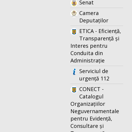
Senat
Camera
Deputaților
ETICA - Eficiență,
Transparență și
Interes pentru
Conduita din
Administrație
Serviciul de
urgență 112
CONECT -
Catalogul
Organizațiilor
Neguvernamentale
pentru Evidență,
Consultare și