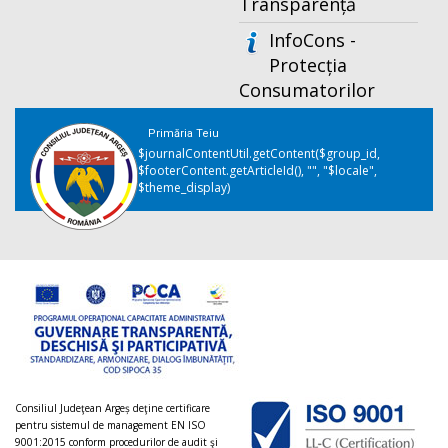
Transparență
InfoCons -
Protecția
Consumatorilor
Primăria Teiu
$journalContentUtil.getContent($group_id,
$footerContent.getArticleId(), "", "$locale",
$theme_display)
Consiliul Judeţean Argeș deţine certificare
pentru sistemul de management EN ISO
9001:2015 conform procedurilor de audit şi