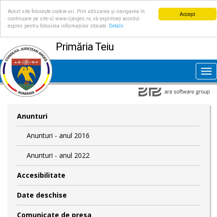
Acest site folosește cookie-uri. Prin utilizarea și navigarea în
Accept
continuare pe site-ul www.cjarges.ro, vă exprimați acordul
expres pentru folosirea informațiilor stocate.
Detalii
Primăria Teiu
Tog
nav
Anunturi
Anunturi - anul 2016
Anunturi - anul 2022
Accesibilitate
Date deschise
Comunicate de presa