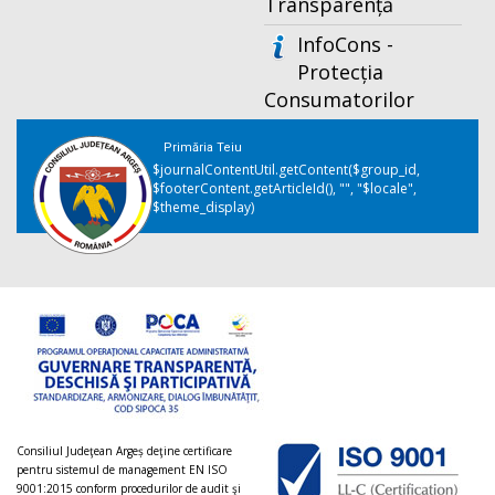
Transparență
InfoCons -
Protecția
Consumatorilor
Primăria Teiu
$journalContentUtil.getContent($group_id,
$footerContent.getArticleId(), "", "$locale",
$theme_display)
Consiliul Judeţean Argeș deţine certificare
pentru sistemul de management EN ISO
9001:2015 conform procedurilor de audit şi