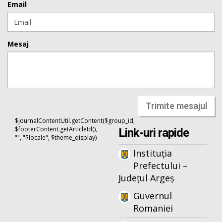
Email
Mesaj
Trimite mesajul
$journalContentUtil.getContent($group_id,
$footerContent.getArticleId(),
Link-uri rapide
"", "$locale", $theme_display)
Instituția
Prefectului –
Județul Argeș
Guvernul
Romaniei