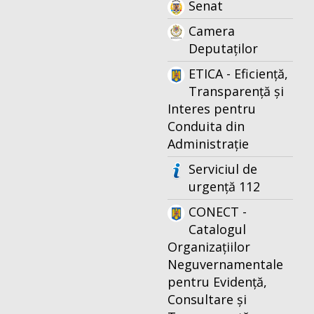
Senat
Camera
Deputaților
ETICA - Eficiență,
Transparență și
Interes pentru
Conduita din
Administrație
Serviciul de
urgență 112
CONECT -
Catalogul
Organizațiilor
Neguvernamentale
pentru Evidență,
Consultare și