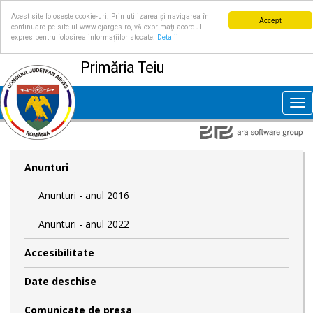
Acest site folosește cookie-uri. Prin utilizarea și navigarea în
Accept
continuare pe site-ul www.cjarges.ro, vă exprimați acordul
expres pentru folosirea informațiilor stocate.
Detalii
Primăria Teiu
Tog
nav
Anunturi
Anunturi - anul 2016
Anunturi - anul 2022
Accesibilitate
Date deschise
Comunicate de presa