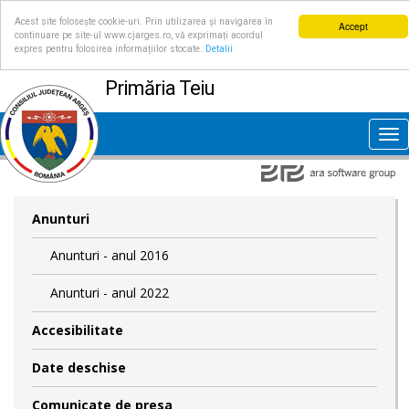
Acest site folosește cookie-uri. Prin utilizarea și navigarea în
Accept
continuare pe site-ul www.cjarges.ro, vă exprimați acordul
expres pentru folosirea informațiilor stocate.
Detalii
Primăria Teiu
Tog
nav
Anunturi
Anunturi - anul 2016
Anunturi - anul 2022
Accesibilitate
Date deschise
Comunicate de presa