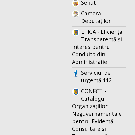
Senat
Camera
Deputaților
ETICA - Eficiență,
Transparență și
Interes pentru
Conduita din
Administrație
Serviciul de
urgență 112
CONECT -
Catalogul
Organizațiilor
Neguvernamentale
pentru Evidență,
Consultare și