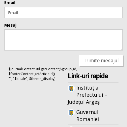
Email
Mesaj
Trimite mesajul
$journalContentUtil.getContent($group_id,
$footerContent.getArticleId(),
Link-uri rapide
"", "$locale", $theme_display)
Instituția
Prefectului –
Județul Argeș
Guvernul
Romaniei