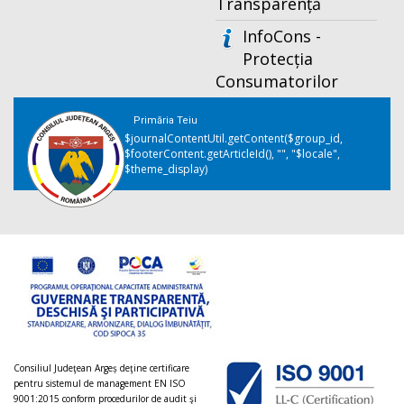
Transparență
InfoCons -
Protecția
Consumatorilor
Primăria Teiu
$journalContentUtil.getContent($group_id,
$footerContent.getArticleId(), "", "$locale",
$theme_display)
Consiliul Judeţean Argeș deţine certificare
pentru sistemul de management EN ISO
9001:2015 conform procedurilor de audit şi