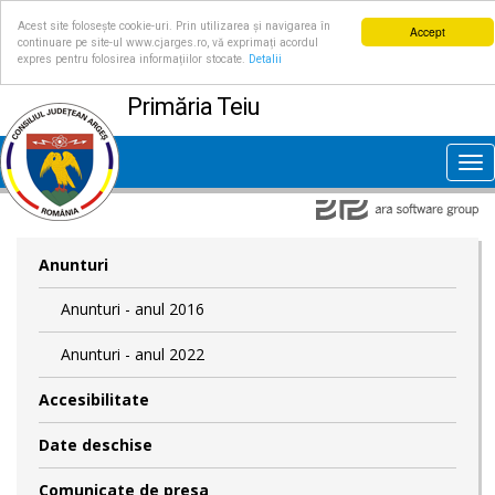
Acest site folosește cookie-uri. Prin utilizarea și navigarea în
Accept
continuare pe site-ul www.cjarges.ro, vă exprimați acordul
expres pentru folosirea informațiilor stocate.
Detalii
Primăria Teiu
Tog
nav
Anunturi
Anunturi - anul 2016
Anunturi - anul 2022
Accesibilitate
Date deschise
Comunicate de presa