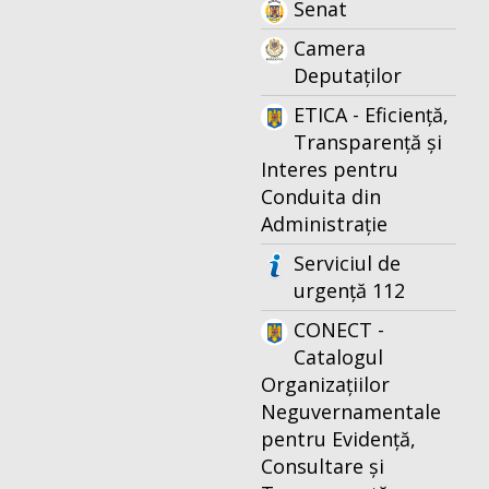
Senat
Camera
Deputaților
ETICA - Eficiență,
Transparență și
Interes pentru
Conduita din
Administrație
Serviciul de
urgență 112
CONECT -
Catalogul
Organizațiilor
Neguvernamentale
pentru Evidență,
Consultare și