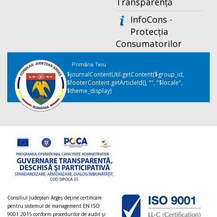
Transparență
InfoCons -
Protecția
Consumatorilor
Primăria Teiu
$journalContentUtil.getContent($group_id,
$footerContent.getArticleId(), "", "$locale",
$theme_display)
Consiliul Judeţean Argeș deţine certificare
pentru sistemul de management EN ISO
9001:2015 conform procedurilor de audit şi