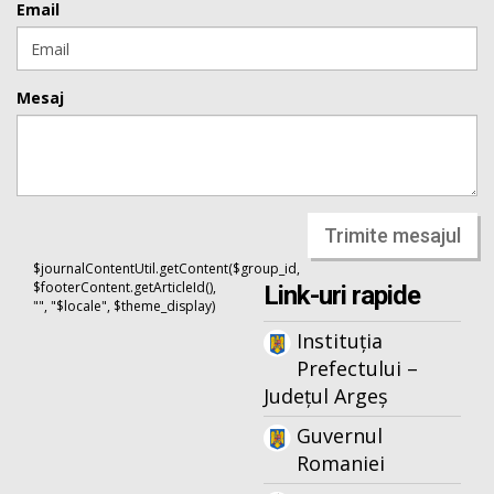
Email
Mesaj
Trimite mesajul
$journalContentUtil.getContent($group_id,
$footerContent.getArticleId(),
Link-uri rapide
"", "$locale", $theme_display)
Instituția
Prefectului –
Județul Argeș
Guvernul
Romaniei