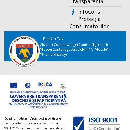
Transparență
InfoCons -
Protecția
Consumatorilor
Primăria Teiu
$journalContentUtil.getContent($group_id,
$footerContent.getArticleId(), "", "$locale",
$theme_display)
Consiliul Judeţean Argeș deţine certificare
pentru sistemul de management EN ISO
9001:2015 conform procedurilor de audit şi