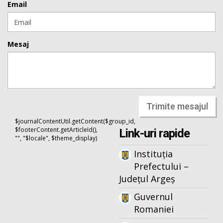
Email
Mesaj
Trimite mesajul
$journalContentUtil.getContent($group_id,
$footerContent.getArticleId(),
Link-uri rapide
"", "$locale", $theme_display)
Instituția
Prefectului –
Județul Argeș
Guvernul
Romaniei