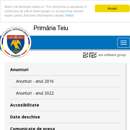
Acest site folosește cookie-uri. Prin utilizarea și navigarea în
Accept
continuare pe site-ul www.cjarges.ro, vă exprimați acordul
expres pentru folosirea informațiilor stocate.
Detalii
Primăria Teiu
Tog
nav
Anunturi
Anunturi - anul 2016
Anunturi - anul 2022
Accesibilitate
Date deschise
Comunicate de presa