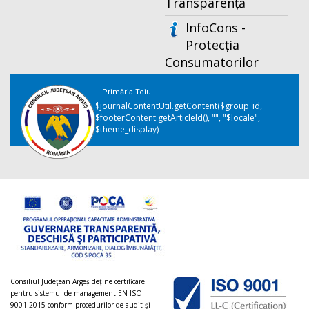
Transparență
InfoCons -
Protecția
Consumatorilor
Primăria Teiu
$journalContentUtil.getContent($group_id,
$footerContent.getArticleId(), "", "$locale",
$theme_display)
Consiliul Judeţean Argeș deţine certificare
pentru sistemul de management EN ISO
9001:2015 conform procedurilor de audit şi