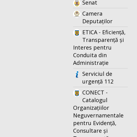
Senat
Camera
Deputaților
ETICA - Eficiență,
Transparență și
Interes pentru
Conduita din
Administrație
Serviciul de
urgență 112
CONECT -
Catalogul
Organizațiilor
Neguvernamentale
pentru Evidență,
Consultare și