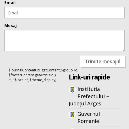
Email
Mesaj
Trimite mesajul
$journalContentUtil.getContent($group_id,
$footerContent.getArticleId(),
Link-uri rapide
"", "$locale", $theme_display)
Instituția
Prefectului –
Județul Argeș
Guvernul
Romaniei