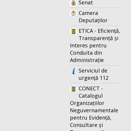
Senat
Camera
Deputaților
ETICA - Eficiență,
Transparență și
Interes pentru
Conduita din
Administrație
Serviciul de
urgență 112
CONECT -
Catalogul
Organizațiilor
Neguvernamentale
pentru Evidență,
Consultare și