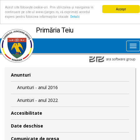
Acest site folosește cookie-uri. Prin utilizarea și navigarea în
Accept
continuare pe site-ul www.cjarges.ro, vă exprimați acordul
expres pentru folosirea informațiilor stocate.
Detalii
Primăria Teiu
Tog
nav
Anunturi
Anunturi - anul 2016
Anunturi - anul 2022
Accesibilitate
Date deschise
Comunicate de presa