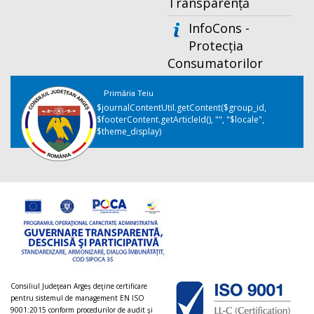
Transparență
InfoCons -
Protecția
Consumatorilor
Primăria Teiu
$journalContentUtil.getContent($group_id,
$footerContent.getArticleId(), "", "$locale",
$theme_display)
Consiliul Judeţean Argeș deţine certificare
pentru sistemul de management EN ISO
9001:2015 conform procedurilor de audit şi