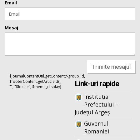
Email
Mesaj
Trimite mesajul
$journalContentUtil.getContent($group_id,
$footerContent.getArticleId(),
Link-uri rapide
"", "$locale", $theme_display)
Instituția
Prefectului –
Județul Argeș
Guvernul
Romaniei