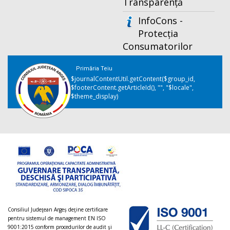
Transparență
InfoCons -
Protecția
Consumatorilor
Primăria Teiu
$journalContentUtil.getContent($group_id,
$footerContent.getArticleId(), "", "$locale",
$theme_display)
Consiliul Judeţean Argeș deţine certificare
pentru sistemul de management EN ISO
9001:2015 conform procedurilor de audit şi