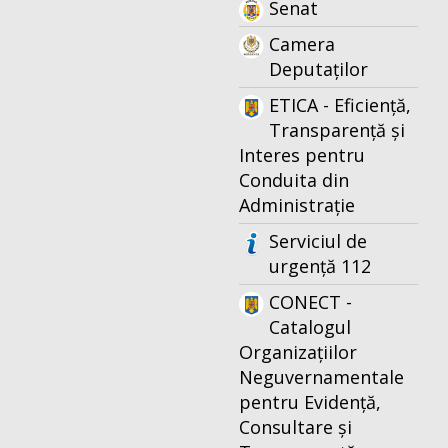
Senat
Camera
Deputaților
ETICA - Eficiență,
Transparență și
Interes pentru
Conduita din
Administrație
Serviciul de
urgență 112
CONECT -
Catalogul
Organizațiilor
Neguvernamentale
pentru Evidență,
Consultare și