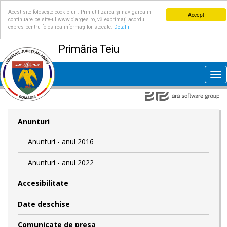
Acest site folosește cookie-uri. Prin utilizarea și navigarea în
Accept
continuare pe site-ul www.cjarges.ro, vă exprimați acordul
expres pentru folosirea informațiilor stocate.
Detalii
Primăria Teiu
Tog
nav
Anunturi
Anunturi - anul 2016
Anunturi - anul 2022
Accesibilitate
Date deschise
Comunicate de presa