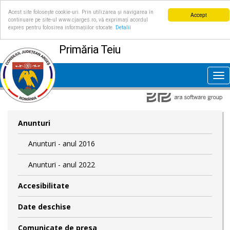
Acest site folosește cookie-uri. Prin utilizarea și navigarea în
Accept
continuare pe site-ul www.cjarges.ro, vă exprimați acordul
expres pentru folosirea informațiilor stocate.
Detalii
Primăria Teiu
Tog
nav
Anunturi
Anunturi - anul 2016
Anunturi - anul 2022
Accesibilitate
Date deschise
Comunicate de presa