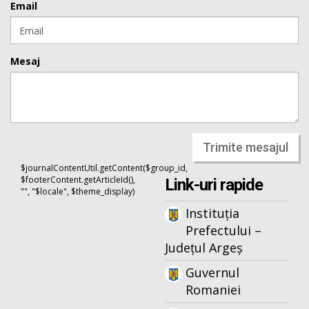
Email
Mesaj
Trimite mesajul
$journalContentUtil.getContent($group_id,
$footerContent.getArticleId(),
Link-uri rapide
"", "$locale", $theme_display)
Instituția
Prefectului –
Județul Argeș
Guvernul
Romaniei