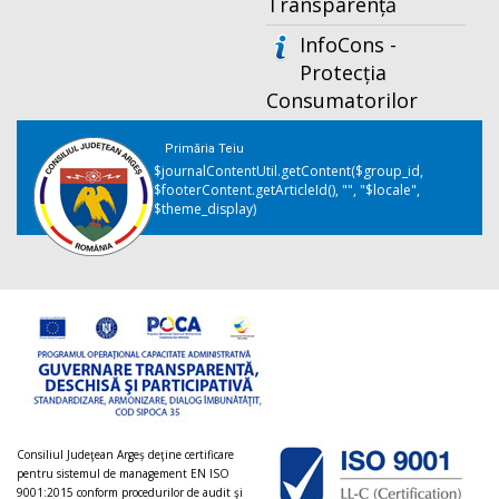
Transparență
InfoCons -
Protecția
Consumatorilor
Primăria Teiu
$journalContentUtil.getContent($group_id,
$footerContent.getArticleId(), "", "$locale",
$theme_display)
Consiliul Judeţean Argeș deţine certificare
pentru sistemul de management EN ISO
9001:2015 conform procedurilor de audit şi