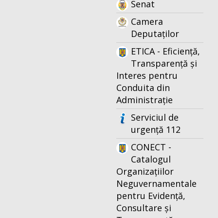
Senat
Camera
Deputaților
ETICA - Eficiență,
Transparență și
Interes pentru
Conduita din
Administrație
Serviciul de
urgență 112
CONECT -
Catalogul
Organizațiilor
Neguvernamentale
pentru Evidență,
Consultare și