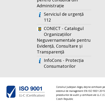
Administrație
Serviciul de urgență
112
CONECT - Catalogul
Organizațiilor
Neguvernamentale pentru
Evidență, Consultare și
Transparență
InfoCons - Protecția
Consumatorilor
Consiliul Judeţean Argeș deţine certificare p
sistemul de management EN ISO 9001:2015
procedurilor de audit şi certificare ale LL-C (C
Czech Republic