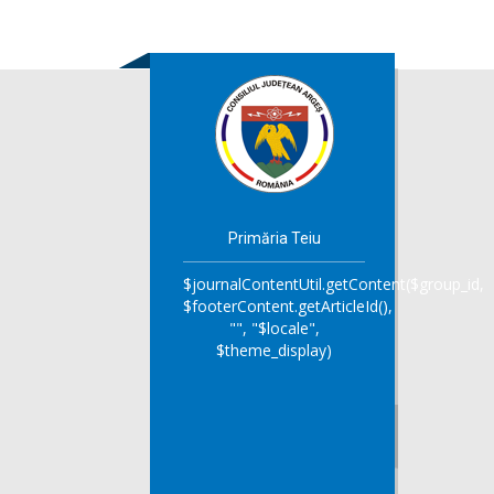
Primăria Teiu
$journalContentUtil.getContent($group_id,
$footerContent.getArticleId(),
"", "$locale",
$theme_display)