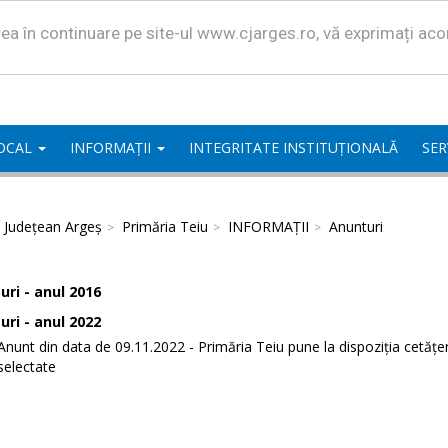
area în continuare pe site-ul www.cjarges.ro, vă exprimați ac
LOCAL
INFORMAȚII
INTEGRITATE INSTITUȚIONALĂ
SER
l Județean Argeș
Primăria Teiu
INFORMAȚII
Anunturi
ri - anul 2016
ri - anul 2022
Anunt din data de 09.11.2022 - Primăria Teiu pune la dispoziția cetăț
selectate