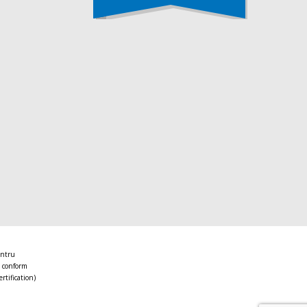
entru
 conform
ertification)