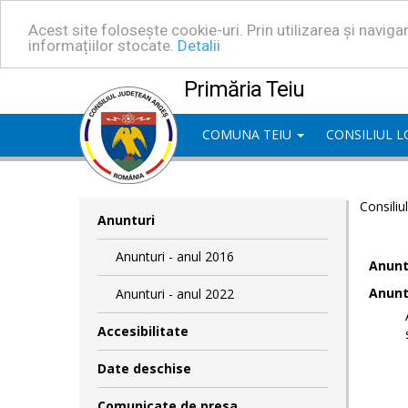
Acest site folosește cookie-uri. Prin utilizarea și navig
informațiilor stocate.
Detalii
Primăria Teiu
COMUNA TEIU
CONSILIUL 
Consiliu
Anunturi
Anunturi - anul 2016
Anuntu
Anuntu
Anunturi - anul 2022
Accesibilitate
Date deschise
Comunicate de presa