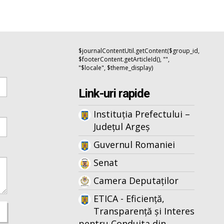
$journalContentUtil.getContent($group_id,
$footerContent.getArticleId(), "",
"$locale", $theme_display)
Link-uri rapide
Instituția Prefectului –
Județul Argeș
Guvernul Romaniei
Senat
Camera Deputaților
ETICA - Eficiență,
Transparență și Interes
pentru Conduita din