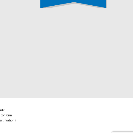
entru
 conform
ertification)