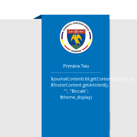
Primăria Teiu
$journalContentUtil.getContent($group_id,
$footerContent.getArticleId(),
"", "$locale",
$theme_display)