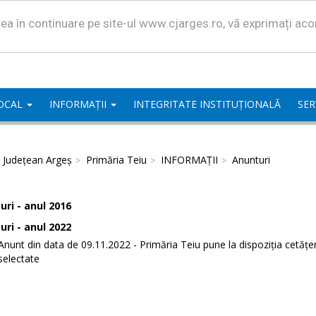
area în continuare pe site-ul www.cjarges.ro, vă exprimați ac
LOCAL
INFORMAȚII
INTEGRITATE INSTITUȚIONALĂ
SER
l Județean Argeș
Primăria Teiu
INFORMAȚII
Anunturi
ri - anul 2016
ri - anul 2022
Anunt din data de 09.11.2022 - Primăria Teiu pune la dispoziția cetăț
selectate