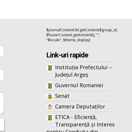
$journalContentUtil.getContent($group_id,
$footerContent.getArticleId(), "",
"$locale", $theme_display)
Link-uri rapide
Instituția Prefectului –
Județul Argeș
Guvernul Romaniei
Senat
Camera Deputaților
ETICA - Eficiență,
Transparență și Interes
pentru Conduita din