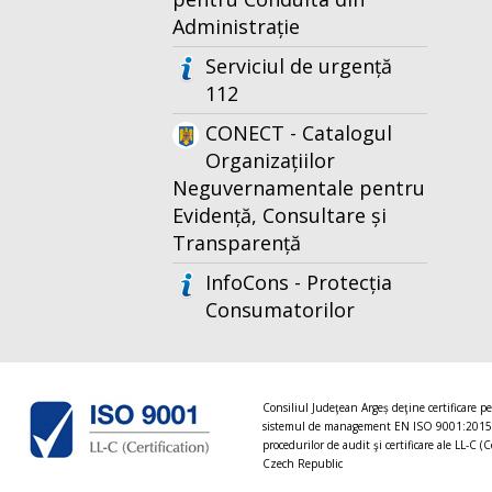
Administrație
Serviciul de urgență
112
CONECT - Catalogul
Organizațiilor
Neguvernamentale pentru
Evidență, Consultare și
Transparență
InfoCons - Protecția
Consumatorilor
Consiliul Judeţean Argeș deţine certificare p
sistemul de management EN ISO 9001:2015
procedurilor de audit şi certificare ale LL-C (C
Czech Republic