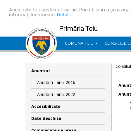
Acest site folosește cookie-uri. Prin utilizarea și navig
informațiilor stocate.
Detalii
Primăria Teiu
COMUNA TEIU
CONSILIUL 
Consiliu
Anunturi
Anunturi - anul 2016
Anuntu
Anuntu
Anunturi - anul 2022
Accesibilitate
Date deschise
Comunicate de presa