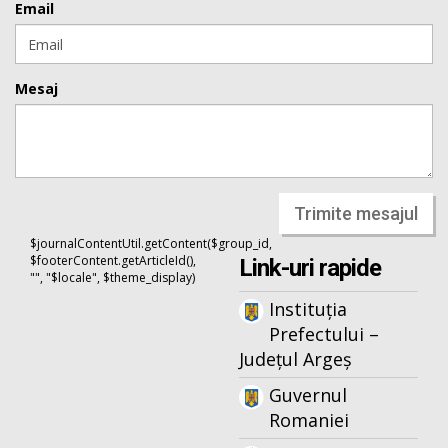
Email
Mesaj
Trimite mesajul
$journalContentUtil.getContent($group_id,
$footerContent.getArticleId(),
Link-uri rapide
"", "$locale", $theme_display)
Instituția
Prefectului –
Județul Argeș
Guvernul
Romaniei