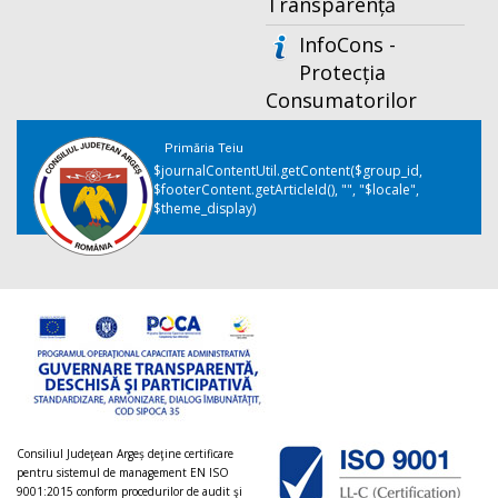
Transparență
InfoCons -
Protecția
Consumatorilor
Primăria Teiu
$journalContentUtil.getContent($group_id,
$footerContent.getArticleId(), "", "$locale",
$theme_display)
Consiliul Judeţean Argeș deţine certificare
pentru sistemul de management EN ISO
9001:2015 conform procedurilor de audit şi