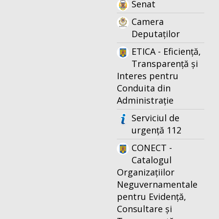
Senat
Camera
Deputaților
ETICA - Eficiență,
Transparență și
Interes pentru
Conduita din
Administrație
Serviciul de
urgență 112
CONECT -
Catalogul
Organizațiilor
Neguvernamentale
pentru Evidență,
Consultare și