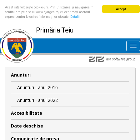
Acest site folosește cookie-uri. Prin utilizarea și navigarea în
Accept
continuare pe site-ul www.cjarges.ro, vă exprimați acordul
expres pentru folosirea informațiilor stocate.
Detalii
Primăria Teiu
Tog
nav
Anunturi
Anunturi - anul 2016
Anunturi - anul 2022
Accesibilitate
Date deschise
Comunicate de presa