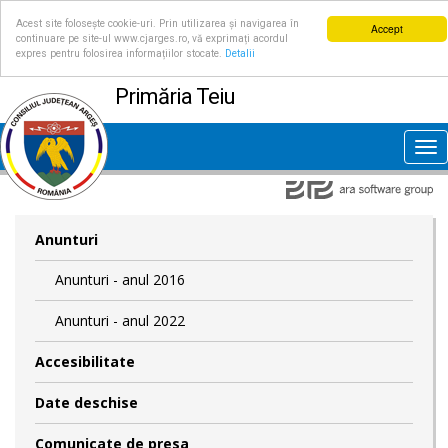
Acest site folosește cookie-uri. Prin utilizarea și navigarea în
Accept
continuare pe site-ul www.cjarges.ro, vă exprimați acordul
expres pentru folosirea informațiilor stocate.
Detalii
Primăria Teiu
Tog
nav
Anunturi
Anunturi - anul 2016
Anunturi - anul 2022
Accesibilitate
Date deschise
Comunicate de presa