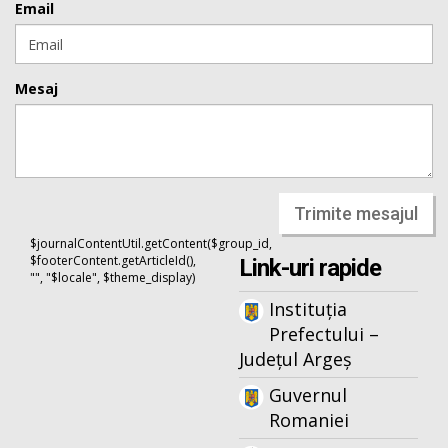
Email
Mesaj
Trimite mesajul
$journalContentUtil.getContent($group_id,
$footerContent.getArticleId(),
Link-uri rapide
"", "$locale", $theme_display)
Instituția
Prefectului –
Județul Argeș
Guvernul
Romaniei