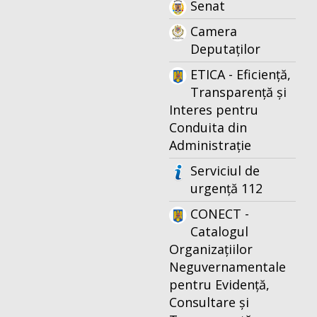
Senat
Camera
Deputaților
ETICA - Eficiență,
Transparență și
Interes pentru
Conduita din
Administrație
Serviciul de
urgență 112
CONECT -
Catalogul
Organizațiilor
Neguvernamentale
pentru Evidență,
Consultare și