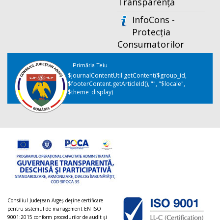
Transparență
InfoCons -
Protecția
Consumatorilor
Primăria Teiu
$journalContentUtil.getContent($group_id,
$footerContent.getArticleId(), "", "$locale",
$theme_display)
Consiliul Judeţean Argeș deţine certificare
pentru sistemul de management EN ISO
9001:2015 conform procedurilor de audit şi