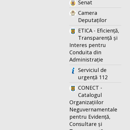
Senat
Camera
Deputaților
ETICA - Eficiență,
Transparență și
Interes pentru
Conduita din
Administrație
Serviciul de
urgență 112
CONECT -
Catalogul
Organizațiilor
Neguvernamentale
pentru Evidență,
Consultare și