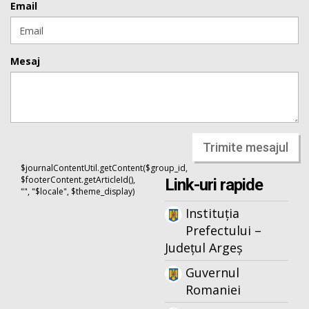
Email
Mesaj
Trimite mesajul
$journalContentUtil.getContent($group_id,
$footerContent.getArticleId(),
Link-uri rapide
"", "$locale", $theme_display)
Instituția
Prefectului –
Județul Argeș
Guvernul
Romaniei