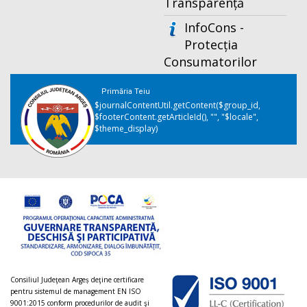
Transparență
InfoCons -
Protecția
Consumatorilor
Primăria Teiu
$journalContentUtil.getContent($group_id,
$footerContent.getArticleId(), "", "$locale",
$theme_display)
Consiliul Judeţean Argeș deţine certificare
pentru sistemul de management EN ISO
9001:2015 conform procedurilor de audit şi