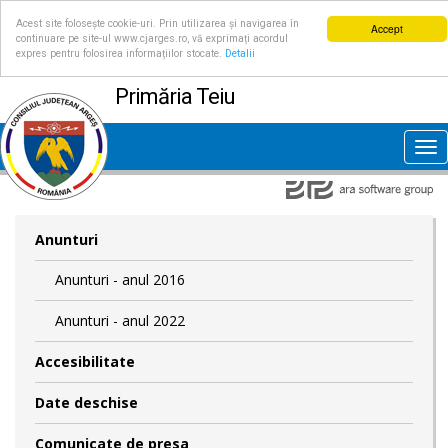
Acest site folosește cookie-uri. Prin utilizarea și navigarea în
Accept
continuare pe site-ul www.cjarges.ro, vă exprimați acordul
expres pentru folosirea informațiilor stocate.
Detalii
Primăria Teiu
Tog
nav
Anunturi
Anunturi - anul 2016
Anunturi - anul 2022
Accesibilitate
Date deschise
Comunicate de presa