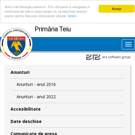
Acest site folosește cookie-uri. Prin utilizarea și navigarea în
Accept
continuare pe site-ul www.cjarges.ro, vă exprimați acordul
expres pentru folosirea informațiilor stocate.
Detalii
Primăria Teiu
Tog
nav
Anunturi
Anunturi - anul 2016
Anunturi - anul 2022
Accesibilitate
Date deschise
Comunicate de presa