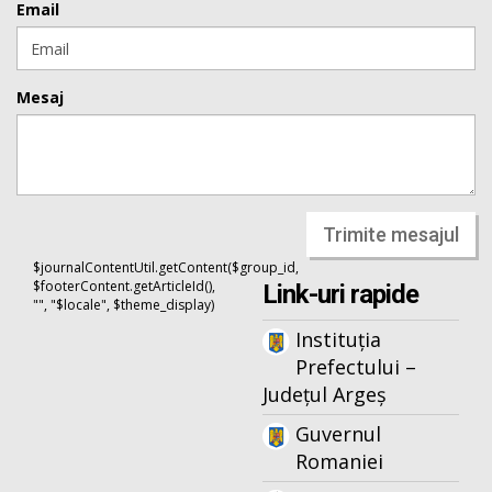
Email
Mesaj
Trimite mesajul
$journalContentUtil.getContent($group_id,
$footerContent.getArticleId(),
Link-uri rapide
"", "$locale", $theme_display)
Instituția
Prefectului –
Județul Argeș
Guvernul
Romaniei