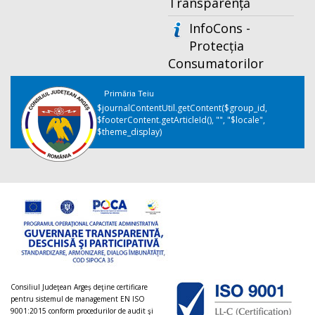
Transparență
InfoCons -
Protecția
Consumatorilor
Primăria Teiu
$journalContentUtil.getContent($group_id,
$footerContent.getArticleId(), "", "$locale",
$theme_display)
Consiliul Judeţean Argeș deţine certificare
pentru sistemul de management EN ISO
9001:2015 conform procedurilor de audit şi