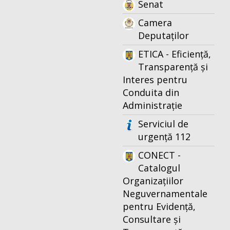
Senat
Camera
Deputaților
ETICA - Eficiență,
Transparență și
Interes pentru
Conduita din
Administrație
Serviciul de
urgență 112
CONECT -
Catalogul
Organizațiilor
Neguvernamentale
pentru Evidență,
Consultare și