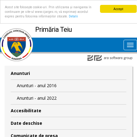
Acest site folosește cookie-uri. Prin utilizarea și navigarea în
Accept
continuare pe site-ul www.cjarges.ro, vă exprimați acordul
expres pentru folosirea informațiilor stocate.
Detalii
Primăria Teiu
Tog
nav
Anunturi
Anunturi - anul 2016
Anunturi - anul 2022
Accesibilitate
Date deschise
Comunicate de presa