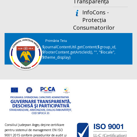
Transparență
InfoCons -
Protecția
Consumatorilor
Primăria Teiu
$journalContentUtil.getContent($group_id,
$footerContent.getArticleId(), "", "$locale",
$theme_display)
Consiliul Judeţean Argeș deţine certificare
pentru sistemul de management EN ISO
9001:2015 conform procedurilor de audit şi