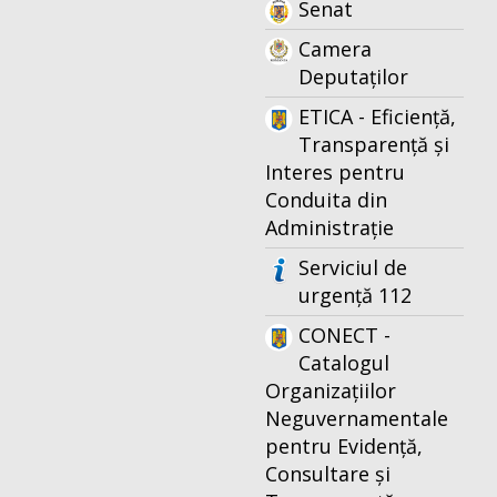
Senat
Camera
Deputaților
ETICA - Eficiență,
Transparență și
Interes pentru
Conduita din
Administrație
Serviciul de
urgență 112
CONECT -
Catalogul
Organizațiilor
Neguvernamentale
pentru Evidență,
Consultare și