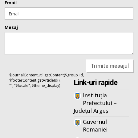
Email
Mesaj
Trimite mesajul
$journalContentUtil.getContent($group_id,
$footerContent.getArticleId(),
Link-uri rapide
"", "$locale", $theme_display)
Instituția
Prefectului –
Județul Argeș
Guvernul
Romaniei