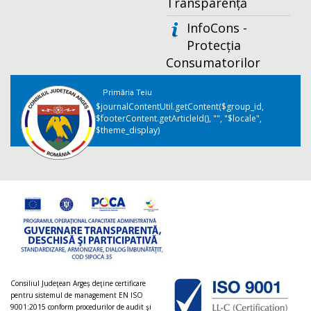
Transparență
InfoCons -
Protecția
Consumatorilor
Primăria Teiu
$journalContentUtil.getContent($group_id,
$footerContent.getArticleId(), "", "$locale",
$theme_display)
Consiliul Judeţean Argeș deţine certificare
pentru sistemul de management EN ISO
9001:2015 conform procedurilor de audit şi