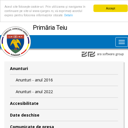
Acest site folosește cookie-uri. Prin utilizarea și navigarea în
Accept
continuare pe site-ul www.cjarges.ro, vă exprimați acordul
expres pentru folosirea informațiilor stocate.
Detalii
Primăria Teiu
Tog
nav
Anunturi
Anunturi - anul 2016
Anunturi - anul 2022
Accesibilitate
Date deschise
Comunicate de presa