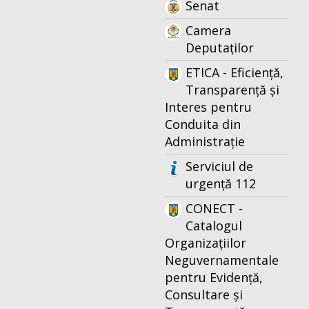
Senat
Camera
Deputaților
ETICA - Eficiență,
Transparență și
Interes pentru
Conduita din
Administrație
Serviciul de
urgență 112
CONECT -
Catalogul
Organizațiilor
Neguvernamentale
pentru Evidență,
Consultare și