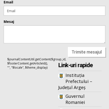
Email
Mesaj
Trimite mesajul
$journalContentUtil.getContent($group_id,
$footerContent.getArticleId(),
Link-uri rapide
"", "$locale", $theme_display)
Instituția
Prefectului –
Județul Argeș
Guvernul
Romaniei