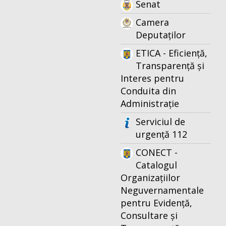
Senat
Camera
Deputaților
ETICA - Eficiență,
Transparență și
Interes pentru
Conduita din
Administrație
Serviciul de
urgență 112
CONECT -
Catalogul
Organizațiilor
Neguvernamentale
pentru Evidență,
Consultare și