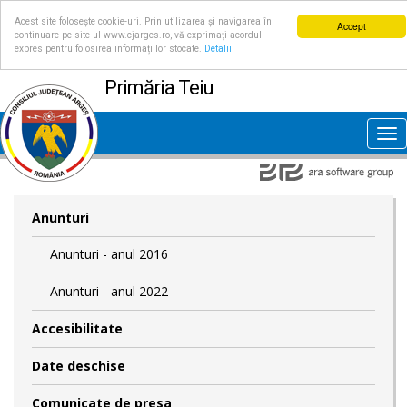
Acest site folosește cookie-uri. Prin utilizarea și navigarea în
Accept
continuare pe site-ul www.cjarges.ro, vă exprimați acordul
expres pentru folosirea informațiilor stocate.
Detalii
Primăria Teiu
Tog
nav
Anunturi
Anunturi - anul 2016
Anunturi - anul 2022
Accesibilitate
Date deschise
Comunicate de presa