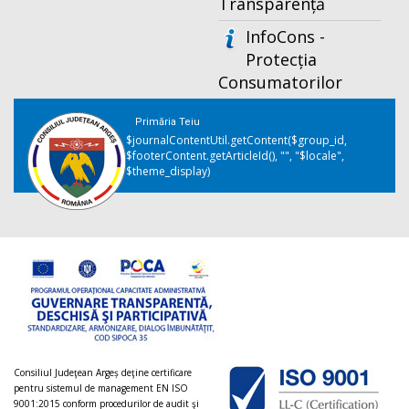
Transparență
InfoCons -
Protecția
Consumatorilor
Primăria Teiu
$journalContentUtil.getContent($group_id,
$footerContent.getArticleId(), "", "$locale",
$theme_display)
Consiliul Judeţean Argeș deţine certificare
pentru sistemul de management EN ISO
9001:2015 conform procedurilor de audit şi