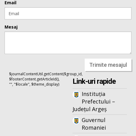
Email
Mesaj
Trimite mesajul
$journalContentUtil.getContent($group_id,
$footerContent.getArticleId(),
Link-uri rapide
"", "$locale", $theme_display)
Instituția
Prefectului –
Județul Argeș
Guvernul
Romaniei