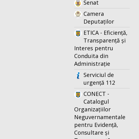
Senat
Camera
Deputaților
ETICA - Eficiență,
Transparență și
Interes pentru
Conduita din
Administrație
Serviciul de
urgență 112
CONECT -
Catalogul
Organizațiilor
Neguvernamentale
pentru Evidență,
Consultare și