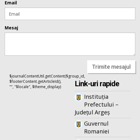
Email
Mesaj
Trimite mesajul
$journalContentUtil.getContent($group_id,
$footerContent.getArticleId(),
Link-uri rapide
"", "$locale", $theme_display)
Instituția
Prefectului –
Județul Argeș
Guvernul
Romaniei