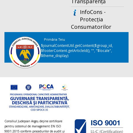
Transparență
InfoCons -
Protecția
Consumatorilor
Primăria Teiu
$journalContentUtil.getContent($group_id,
$footerContent.getArticleId(), "", "$locale",
$theme_display)
Consiliul Judeţean Argeș deţine certificare
pentru sistemul de management EN ISO
9001:2015 conform procedurilor de audit şi