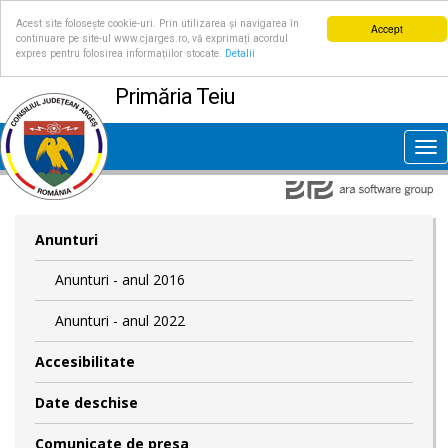
Acest site folosește cookie-uri. Prin utilizarea și navigarea în
Accept
continuare pe site-ul www.cjarges.ro, vă exprimați acordul
expres pentru folosirea informațiilor stocate.
Detalii
Primăria Teiu
Tog
nav
Anunturi
Anunturi - anul 2016
Anunturi - anul 2022
Accesibilitate
Date deschise
Comunicate de presa