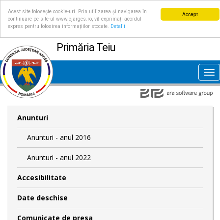
Acest site folosește cookie-uri. Prin utilizarea și navigarea în
Accept
continuare pe site-ul www.cjarges.ro, vă exprimați acordul
expres pentru folosirea informațiilor stocate.
Detalii
Primăria Teiu
Tog
nav
Anunturi
Anunturi - anul 2016
Anunturi - anul 2022
Accesibilitate
Date deschise
Comunicate de presa