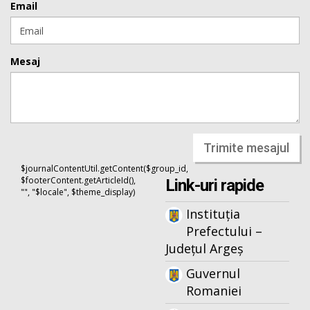
Email
Mesaj
Trimite mesajul
$journalContentUtil.getContent($group_id,
$footerContent.getArticleId(),
Link-uri rapide
"", "$locale", $theme_display)
Instituția
Prefectului –
Județul Argeș
Guvernul
Romaniei