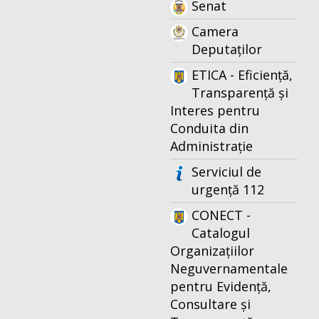
Senat
Camera
Deputaților
ETICA - Eficiență,
Transparență și
Interes pentru
Conduita din
Administrație
Serviciul de
urgență 112
CONECT -
Catalogul
Organizațiilor
Neguvernamentale
pentru Evidență,
Consultare și