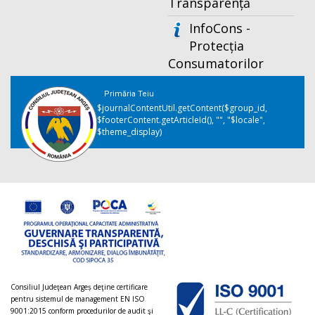
Transparență
InfoCons -
Protecția
Consumatorilor
Primăria Teiu
$journalContentUtil.getContent($group_id,
$footerContent.getArticleId(), "", "$locale",
$theme_display)
Consiliul Judeţean Argeș deţine certificare
pentru sistemul de management EN ISO
9001:2015 conform procedurilor de audit şi