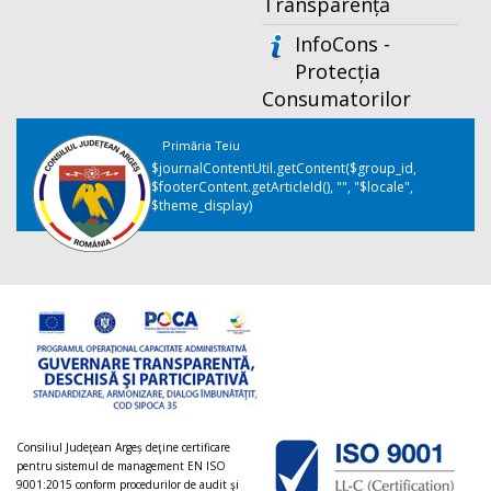
Transparență
InfoCons -
Protecția
Consumatorilor
Primăria Teiu
$journalContentUtil.getContent($group_id,
$footerContent.getArticleId(), "", "$locale",
$theme_display)
Consiliul Judeţean Argeș deţine certificare
pentru sistemul de management EN ISO
9001:2015 conform procedurilor de audit şi