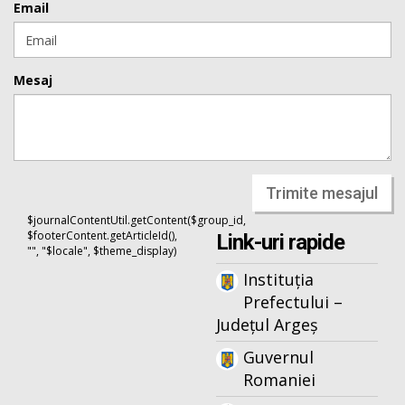
Email
Mesaj
Trimite mesajul
$journalContentUtil.getContent($group_id,
$footerContent.getArticleId(),
Link-uri rapide
"", "$locale", $theme_display)
Instituția
Prefectului –
Județul Argeș
Guvernul
Romaniei