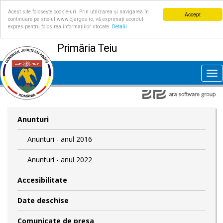
Acest site folosește cookie-uri. Prin utilizarea și navigarea în
Accept
continuare pe site-ul www.cjarges.ro, vă exprimați acordul
expres pentru folosirea informațiilor stocate.
Detalii
Primăria Teiu
Tog
nav
Anunturi
Anunturi - anul 2016
Anunturi - anul 2022
Accesibilitate
Date deschise
Comunicate de presa