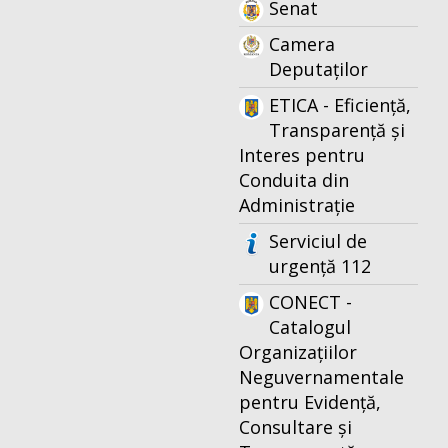
Senat
Camera
Deputaților
ETICA - Eficiență,
Transparență și
Interes pentru
Conduita din
Administrație
Serviciul de
urgență 112
CONECT -
Catalogul
Organizațiilor
Neguvernamentale
pentru Evidență,
Consultare și